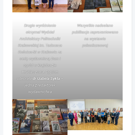
Drugie wyróżnienie
Wszystkie nadesłane
otrzymał Wydział
publikacje zaprezentowano
Architektury Politechniki
na wystawie
Krakowskiej im. Tadeusza
pokonkursowej
Kościuszki w Krakowie za
serię wydawniczą
Dom i
ogród w krajobrazie
Hrubieszowa
. Dyplom
odebrała
dr
Izabela Sykta
–
jedna z redaktorek
wydawnictwa