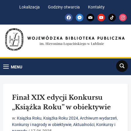
Skip
Skip
Lokalizacja
Godziny otwarcia
Kontakty
to
to
facebook
messenger
mail
youtube
tiktok
insta
Content
navigation
Search
MENU
Finał XIX edycji Konkursu
„Książka Roku” w obiektywie
w:
Książka Roku
,
Książka Roku 2024
,
Archiwum wydarzeń
,
Konkursy i nagrody w obiektywie
,
Aktualności
,
Konkursy i
nagrody
/
17.06.2025