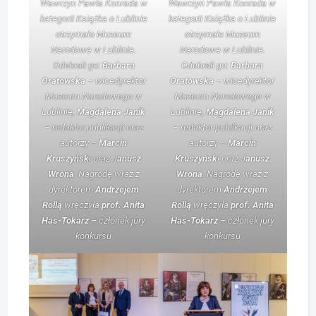
Wawrzyn Pawła Konrada w
Wawrzyn Pawła Konrada w
kategorii Książka o Lublinie
kategorii Książka o Lublinie
otrzymało Muzeum
otrzymało Muzeum
Narodowe w Lublinie.
Narodowe w Lublinie.
Odebrali go:
Barbara
Odebrali go:
Barbara
Oratowska
– wicedyrektor
Oratowska
– wicedyrektor
Muzeum Narodowego w
Muzeum Narodowego w
Lublinie,
Magdalena Janik
Lublinie,
Magdalena Janik
– redaktor publikacji oraz
– redaktor publikacji oraz
autorzy –
Marcin
autorzy –
Marcin
Kruszyńsk
i oraz J
anusz
Kruszyńsk
i oraz J
anusz
Wrona
. Nagrodę wraz z
Wrona
. Nagrodę wraz z
dyrektorem
Andrzejem
dyrektorem
Andrzejem
Rollą
wręczyła
prof.
Anita
Rollą
wręczyła
prof.
Anita
Has-Tokarz
– członek jury
Has-Tokarz
– członek jury
konkursu
konkursu