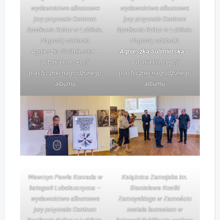
wydawnictwo albumowe
wydawnictwo albumowe
jury przyznało Centrum
jury przyznało Centrum
Spotkania Kultur w Lublinie.
Spotkania Kultur w Lublinie.
Nagrodę odebrała
Nagrodę odebrała
Agnieszka Sulimierska –
Agnieszka Sulimierska
–
autorka koncepcji
autorka koncepcji
plastycznej nagrodzonego
plastycznej nagrodzonego
albumu
albumu
Wawrzyn Pawła Konrada w
Książnica Zamojska im.
kategorii Lubelszczyzna –
Stanisława Kostki
wydawnictwo albumowe
Zamoyskiego w Zamościu
jury przyznało Centrum
została laureatem w