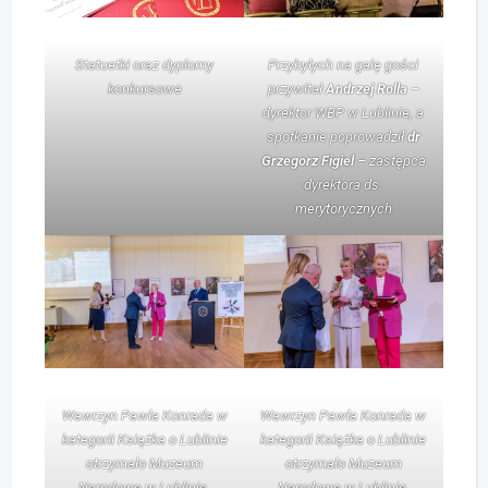
Statuetki oraz dyplomy
Przybyłych na galę gości
konkursowe
przywitał
Andrzej Rolla
–
dyrektor WBP w Lublinie, a
spotkanie poprowadził
dr
Grzegorz Figiel
– zastępca
dyrektora ds.
merytorycznych
Wawrzyn Pawła Konrada w
Wawrzyn Pawła Konrada w
kategorii Książka o Lublinie
kategorii Książka o Lublinie
otrzymało Muzeum
otrzymało Muzeum
Narodowe w Lublinie.
Narodowe w Lublinie.