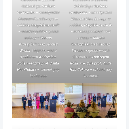
Odebrali go:
Barbara
Odebrali go:
Barbara
Oratowska
– wicedyrektor
Oratowska
– wicedyrektor
Muzeum Narodowego w
Muzeum Narodowego w
Lublinie,
Magdalena Janik
Lublinie,
Magdalena Janik
– redaktor publikacji oraz
– redaktor publikacji oraz
autorzy –
Marcin
autorzy –
Marcin
Kruszyńsk
i oraz J
anusz
Kruszyńsk
i oraz J
anusz
Wrona
. Nagrodę wraz z
Wrona
. Nagrodę wraz z
dyrektorem
Andrzejem
dyrektorem
Andrzejem
Rollą
wręczyła
prof.
Anita
Rollą
wręczyła
prof.
Anita
Has-Tokarz
– członek jury
Has-Tokarz
– członek jury
konkursuu
konkursu