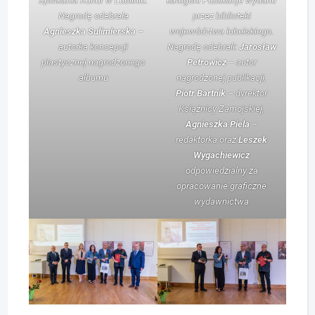
Spotkania Kultur w Lublinie.
kategorii Publikacje wydane
Nagrodę odebrała
przez biblioteki
Agnieszka Sulimierska
–
województwa lubelskiego.
autorka koncepcji
Nagrodę odebrali:
Jarosław
plastycznej nagrodzonego
Petrowicz
– autor
albumu
nagrodzonej publikacji,
Piotr
Bartnik
– dyrektor
Książnicy Zamojskiej,
Agnieszka Piela
–
redaktorka oraz
Leszek
Wygachiewicz
odpowiedzialny za
opracowanie graficzne
wydawnictwa