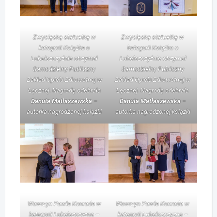
Zwycięską statuetkę w
Zwycięską statuetkę w
kategorii Książka o
kategorii Książka o
Lubelszczyźnie otrzymał
Lubelszczyźnie otrzymał
Samodzielny Publiczny
Samodzielny Publiczny
Zakład Opieki Zdrowotnej w
Zakład Opieki Zdrowotnej w
Łęcznej. Nagrodę odebrała
Łęcznej. Nagrodę odebrała
Danuta Matłaszewska
–
Danuta Matłaszewska
–
autorka nagrodzonej książki
autorka nagrodzonej książki
Wawrzyn Pawła Konrada w
Wawrzyn Pawła Konrada w
kategorii Lubelszczyzna –
kategorii Lubelszczyzna –