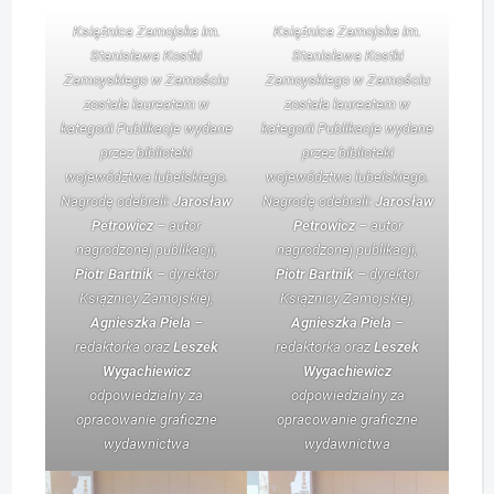
Książnica Zamojska im.
Książnica Zamojska im.
Stanisława Kostki
Stanisława Kostki
Zamoyskiego w Zamościu
Zamoyskiego w Zamościu
została laureatem w
została laureatem w
kategorii Publikacje wydane
kategorii Publikacje wydane
przez biblioteki
przez biblioteki
województwa lubelskiego.
województwa lubelskiego.
Nagrodę odebrali:
Jarosław
Nagrodę odebrali:
Jarosław
Petrowicz
– autor
Petrowicz
– autor
nagrodzonej publikacji,
nagrodzonej publikacji,
Piotr
Bartnik
– dyrektor
Piotr
Bartnik
– dyrektor
Książnicy Zamojskiej,
Książnicy Zamojskiej,
Agnieszka Piela
–
Agnieszka Piela
–
redaktorka oraz
Leszek
redaktorka oraz
Leszek
Wygachiewicz
Wygachiewicz
odpowiedzialny za
odpowiedzialny za
opracowanie graficzne
opracowanie graficzne
wydawnictwa
wydawnictwa