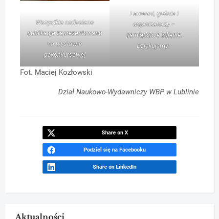
Laureaci, goście i
Wszystkie nadesłane
organizatorzy –
publikacje zaprezentowano
pamiątkowe zdjęcie.
na wystawie
Dziękujemy!
pokonkursowej
Fot. Maciej Kozłowski
Dział Naukowo-Wydawniczy WBP w Lublinie
Share on X
Podziel się na Facebooku
Share on LinkedIn
Aktualności