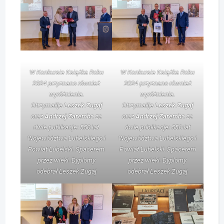
W Konkursie Książka Roku
W Konkursie Książka Roku
2024 przyznano również
2024 przyznano również
wyróżnienia.
wyróżnienia.
Otrzymalije
Leszek Zugaj
Otrzymalije
Leszek Zugaj
oraz
Andrzej Zaremba
za
oraz
Andrzej Zaremba
za
dwie publikacje:
550 lat
dwie publikacje:
550 lat
Województwa Lubelskiego
i
Województwa Lubelskiego
i
Powiat Lubelski. Spacerem
Powiat Lubelski. Spacerem
przez wieki
. Dyplomy
przez wieki
. Dyplomy
odebrał Leszek Zugaj
odebrał Leszek Zugaj