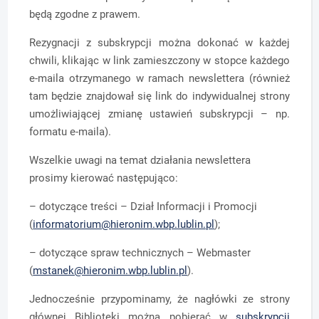
będą zgodne z prawem.
Rezygnacji z subskrypcji można dokonać w każdej
chwili, klikając w link zamieszczony w stopce każdego
e-maila otrzymanego w ramach newslettera (również
tam będzie znajdował się link do indywidualnej strony
umożliwiającej zmianę ustawień subskrypcji – np.
formatu e-maila).
Wszelkie uwagi na temat działania newslettera
prosimy kierować następująco:
– dotyczące treści – Dział Informacji i Promocji
(
informatorium@hieronim.wbp.lublin.pl
);
– dotyczące spraw technicznych – Webmaster
(
mstanek@hieronim.wbp.lublin.pl
).
Jednocześnie przypominamy, że nagłówki ze strony
głównej Biblioteki można pobierać w
subskrypcji