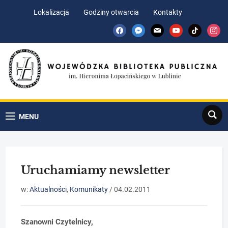
Skip
Skip
Lokalizacja
Godziny otwarcia
Kontakty
to
to
facebook
messenger
mail
youtube
tiktok
insta
Content
navigation
Search
MENU
Uruchamiamy newsletter
w:
Aktualności
,
Komunikaty
/
04.02.2011
Szanowni Czytelnicy,