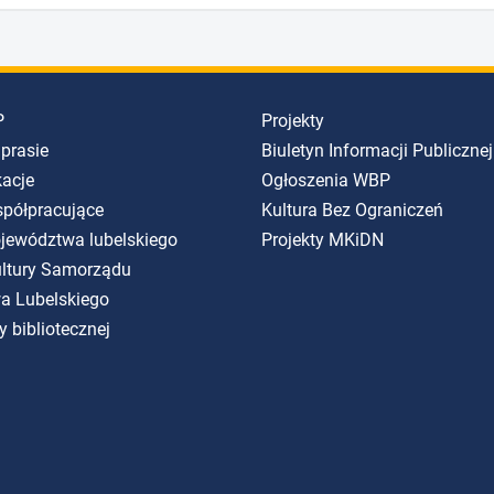
P
Projekty
 prasie
Biuletyn Informacji Publicznej
kacje
Ogłoszenia WBP
spółpracujące
Kultura Bez Ograniczeń
ojewództwa lubelskiego
Projekty MKiDN
Kultury Samorządu
a Lubelskiego
y bibliotecznej