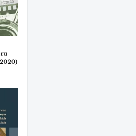
oru
 2020)