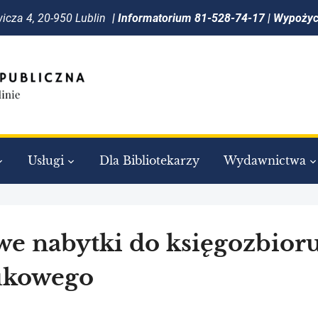
icza 4, 20-950 Lublin
| Informatorium 81-528-74-17 | Wypoży
Usługi
Dla Bibliotekarzy
Wydawnictwa
e nabytki do księgozbior
ukowego