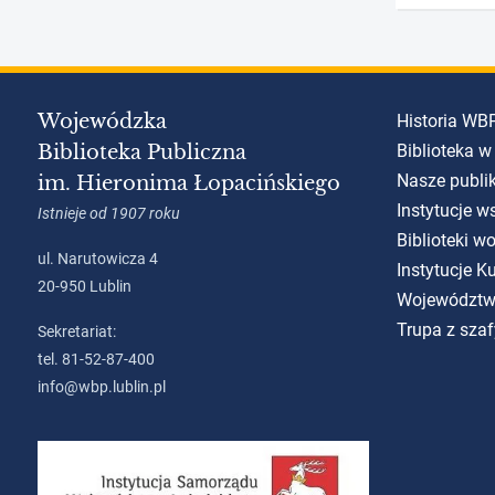
Wojewódzka
Historia WB
Biblioteka Publiczna
Biblioteka w
Nasze publi
im. Hieronima Łopacińskiego
Instytucje w
Istnieje od 1907 roku
Biblioteki w
ul. Narutowicza 4
Instytucje 
20-950 Lublin
Województw
Trupa z szaf
Sekretariat:
tel. 81-52-87-400
info@wbp.lublin.pl