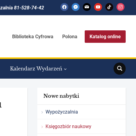
facebook
messenger
mail
youtube
tiktok
instagram
czalnia 81-528-74-42
Biblioteka Cyfrowa
Polona
Katalog online
Search
Kalendarz Wydarzeń
Nowe nabytki
u
Wypożyczalnia
Księgozbiór naukowy