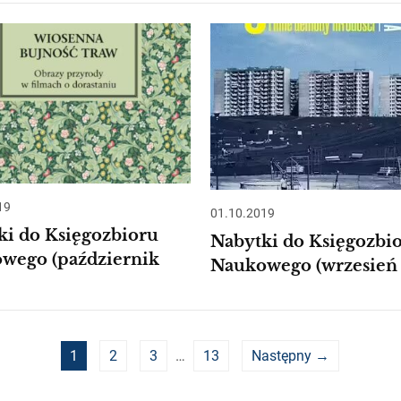
19
01.10.2019
ki do Księgozbioru
Nabytki do Księgozbi
wego (październik
Naukowego (wrzesień 
1
2
3
…
13
Następny →