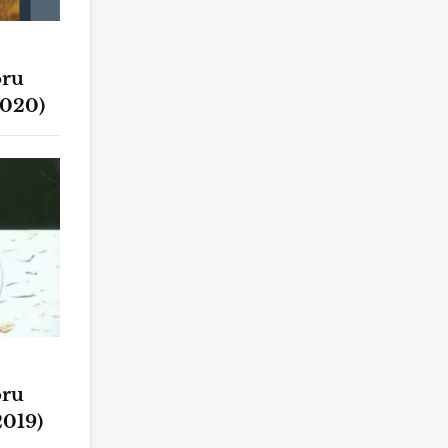
oru
2020)
oru
2019)