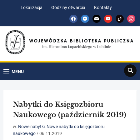
Skip
Skip
Lokalizacja
Godziny otwarcia
Kontakty
to
to
facebook
messenger
mail
youtube
tiktok
insta
Content
navigation
Search
MENU
Nabytki do Księgozbioru
Naukowego (październik 2019)
w:
Nowe nabytki
,
Nowe nabytki do księgozbioru
naukowego
/
06.11.2019