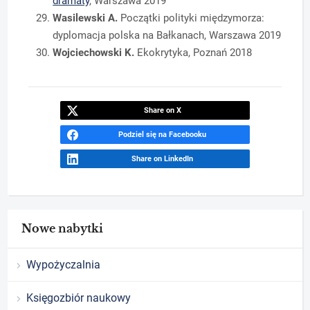
dramaty
, Warszawa 2019
Wasilewski A.
Początki polityki międzymorza:
dyplomacja polska na Bałkanach, Warszawa 2019
Wojciechowski K.
Ekokrytyka, Poznań 2018
Share on X
Podziel się na Facebooku
Share on LinkedIn
Nowe nabytki
Wypożyczalnia
Księgozbiór naukowy