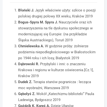
Błoński J.
Język właściwie użyty: szkice o poezji
polskiej drugiej połowy XX wieku, Kraków 2019
Bogus-Spyra M. Spyra J.
Nauczyciele oraz ich
stowarzyszenia na tle dyskursu społecznego w
modernizującej się Europie: (na przykładzie
Śląska Austriackiego), Toruń 2019
Chmielewska A.
W godzinie próby: żołnierze
podziemia niepodległościowego w Białostockim
po 1944 roku i ich losy, Białystok 2019
Dąbrowski R.
Przybylski i inni: o znaczeniu
Krakowa i regionu w kulturze oświecenia.[Cz.1],
Kraków 2019
Dudek Z.
Terapia stanów pogranicza : lecząca
moc wyobraźni, Warszawa 2019
Gębołyś Z.
Wokół „Katechizmu biblioteki” Paula
Ladewiga, Bydgoszcz 2019
Goździk K.
Koreś A.
Dzieje Ułanów