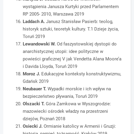
wystąpienia Janusza Kurtyki przed Parlamentem
RP 2005- 2010, Warszawa 2019
Laddach A.
Janusz Stanisław Pasierb: teolog,
historyk sztuki, teoretyk kultury. T.1 Dzieje życia,
Toruń 2019
Lewandowski W.
Od faszystowskiej dystopii do
anarchistycznej utopii: idee polityczne w
powieści graficznej V jak Vendetta Alana Moore’a
i Davida Lloyda, Toruń 2019
Moroz J.
Edukacyjne konteksty konstruktywizmu,
Gdańsk 2019
Neubauer T.
Wypadki morskie i ich wpływ na
bezpieczeństwo pływania, Toruń 2019
Olszacki T.
Góra Zamkowa w Wyszogrodzie:
mazowiecki ośrodek władzy na przestrzeni
dziejów, Poznań 2018
Osiecki J.
Ormianie katolicy w Armenii i Gruzji:
historia, pamięć, tożsamość, Kraków 2019