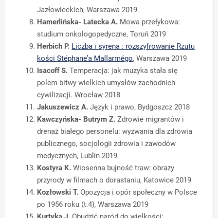
Jazłowieckich, Warszawa 2019
Hamerlińska- Latecka A.
Mowa przełykowa:
studium onkologopedyczne, Toruń 2019
Herbich P.
Liczba i syrena : rozszyfrowanie Rzutu
kości Stéphane’a Mallarmégo
, Warszawa 2019
Isacoff S.
Temperacja: jak muzyka stała się
polem bitwy wielkich umysłów zachodnich
cywilizacji. Wrocław 2018
Jakuszewicz A.
Język i prawo, Bydgoszcz 2018
Kawczyńska- Butrym Z.
Zdrowie migrantów i
drenaż białego personelu: wyzwania dla zdrowia
publicznego, socjologii zdrowia i zawodów
medycznych, Lublin 2019
Kostyra K.
Wiosenna bujność traw: obrazy
przyrody w filmach o dorastaniu, Katowice 2019
Kozłowski T.
Opozycja i opór społeczny w Polsce
po 1956 roku (t.4), Warszawa 2019
Kurtyka J.
Obudzić naród do wielkości: