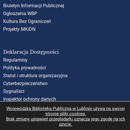
Biuletyn Informacji Publicznej
Ogłoszenia WBP
Kultura Bez Ograniczeń
Projekty MKiDN
Deklaracja Dostępności
Regulaminy
Polityka prywatności
Statut i struktura organizacyjna
Cyberbezpieczeństwo
Sygnaliści
Inspektor ochrony danych
Standardy Ochrony Małoletnich (SOM)
Wojewódzka Biblioteka Publiczna w Lublinie używa na swojej
stronie pliki cookies.
Rzecznik Praw Obywatelskich
Brak zmiany ustawień przeglądarki oznacza jego zgodę na ich
użycie.