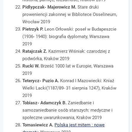
Pidłypczak- Majerowicz M.
Stare druki
proweniencji zakonnej w Bibliotece Osselineum,
Wrocław 2019
Pietrzyk P.
Leon Orłowski: poseł w Budapeszcie
(1936- 1940): biografia dyplomaty, Warszawa
2019
Ratajczak Z.
Kazimierz Wiśniak: czarodziej z
podwórka, Kraków 2019
Rucki W.
Brześć 1000 lat w Europie, Warszawa
2019
Teterycz-
Puzio A.
Konrad I Mazowiecki: Kniaź
Wielki Lacki(1187/89- 31 sierpnia 1247), Kraków
2019
Tobiasz-
Adamczyk B.
Zaniedbanie i
samozaniedbanie osób starszych: medyczne i
społeczne uwarunkowania, Kraków 2019
Tomasiewicz A.
Polska jest mitem : nowe