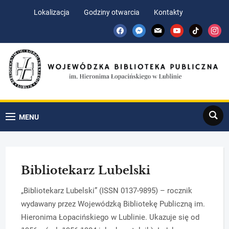
Skip
Skip
Lokalizacja
Godziny otwarcia
Kontakty
to
to
facebook
messenger
mail
youtube
tiktok
insta
Content
navigation
Search
MENU
Bibliotekarz Lubelski
„Bibliotekarz Lubelski” (ISSN 0137-9895) – rocznik
wydawany przez Wojewódzką Bibliotekę Publiczną im.
Hieronima Łopacińskiego w Lublinie. Ukazuje się od