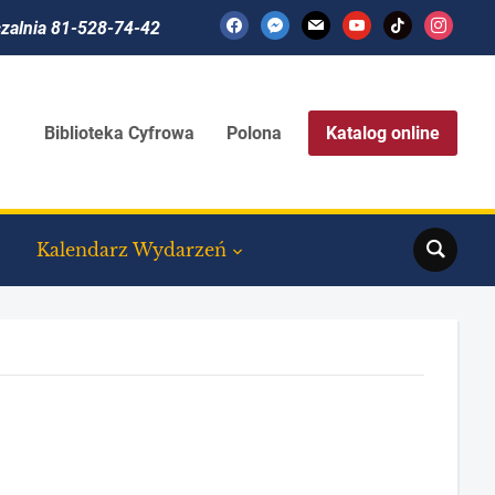
facebook
messenger
mail
youtube
tiktok
instagram
czalnia 81-528-74-42
Biblioteka Cyfrowa
Polona
Katalog online
Search
Kalendarz Wydarzeń