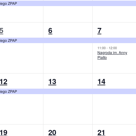
kiego ZPAP
1
1
2
5
6
7
wydarzenie,
wydarzenie,
wydarzenia
kiego ZPAP
11:00
-
12:00
Nagroda im. Anny
Platto
1
1
1
12
13
14
wydarzenie,
wydarzenie,
wydarzenie
kiego ZPAP
1
1
1
19
20
21