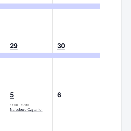
,
wydarzenie,
wydarzenie,
1
1
29
30
,
wydarzenie,
wydarzenie,
1
0
5
6
,
wydarzenie,
wydarzenia,
11:00
-
12:30
Narodowe Czytanie