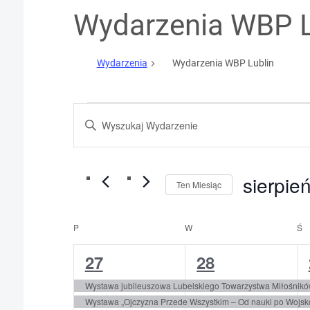
Wydarzenia WBP L
Wydarzenia
Wydarzenia WBP Lublin
Wydarzenia
aa
Wydarzenia
Wydarzenia
Nawigacja
po
sierpie
Ten Miesiąc
wyszukiwaniu
Wybierz
datę.
P
PONIEDZIAŁEK
W
WTOREK
Ś
Ś
Kalendarz
i
3
3
27
28
Wydarzenia
widokach
wydarzenia,
wydarzenia,
Wystawa jubileuszowa Lubelskiego Towarzystwa Miłośnikó
Wystawa „Ojczyzna Przede Wszystkim – Od nauki po Wojsk