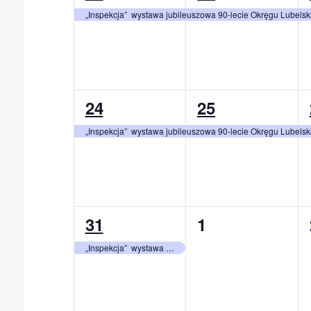
wydarzenie,
wydarzenie,
„Inspekcja” wystawa jubileuszowa 90-lecie Okręgu Lubels
1
1
24
25
wydarzenie,
wydarzenie,
„Inspekcja” wystawa jubileuszowa 90-lecie Okręgu Lubels
1
0
31
1
wydarzenie,
wydarzenia,
„Inspekcja” wystawa jubileuszowa 90-lecie Okręgu Lubelskiego ZPAP