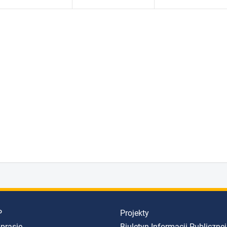
P
Projekty
 prasie
Biuletyn Informacji Publicznej