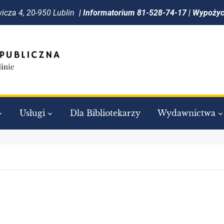
icza 4, 20-950 Lublin
| Informatorium 81-528-74-17 | Wypoży
Usługi
Dla Bibliotekarzy
Wydawnictwa