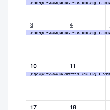
„Inspekcja” wystawa jubileuszowa 90-lecie Okręgu Lubels
1
1
3
4
wydarzenie,
wydarzenie,
„Inspekcja” wystawa jubileuszowa 90-lecie Okręgu Lubels
1
1
10
11
wydarzenie,
wydarzenie,
„Inspekcja” wystawa jubileuszowa 90-lecie Okręgu Lubels
1
1
17
18