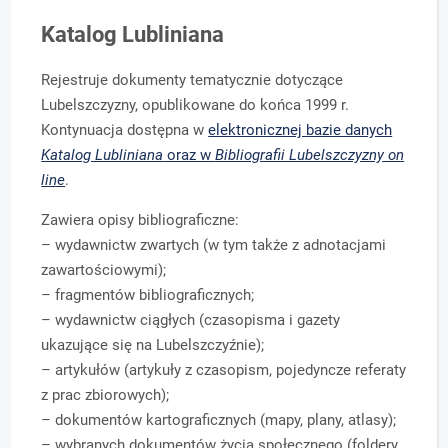
Katalog Lubliniana
Rejestruje dokumenty tematycznie dotyczące
Lubelszczyzny, opublikowane do końca 1999 r.
Kontynuacja dostępna w
elektronicznej bazie danych
Katalog Lubliniana
oraz w
Bibliografii Lubelszczyzny on
line
.
Zawiera opisy bibliograficzne:
– wydawnictw zwartych (w tym także z adnotacjami
zawartościowymi);
– fragmentów bibliograficznych;
– wydawnictw ciągłych (czasopisma i gazety
ukazujące się na Lubelszczyźnie);
– artykułów (artykuły z czasopism, pojedyncze referaty
z prac zbiorowych);
– dokumentów kartograficznych (mapy, plany, atlasy);
– wybranych dokumentów życia społecznego (foldery,