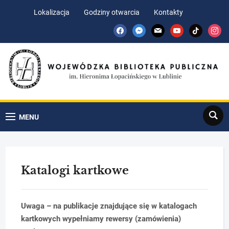
Skip
Skip
Lokalizacja
Godziny otwarcia
Kontakty
to
to
facebook
messenger
mail
youtube
tiktok
insta
Content
navigation
Search
MENU
Katalogi kartkowe
Uwaga – na publikacje znajdujące się w katalogach
kartkowych wypełniamy rewersy (zamówienia)