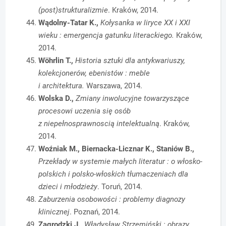
(post)strukturalizmie
. Kraków, 2014.
Wądolny-Tatar K.,
Kołysanka w liryce XX i XXI
wieku : emergencja gatunku literackiego.
Kraków,
2014.
Wöhrlin T.,
Historia sztuki dla antykwariuszy,
kolekcjonerów, ebenistów : meble
i architektura.
Warszawa, 2014.
Wolska D.,
Zmiany inwolucyjne towarzyszące
procesowi uczenia się osób
z niepełnosprawnoscią intelektualną
. Kraków,
2014.
Woźniak M., Biernacka-Licznar K., Staniów B.,
Przekłady w systemie małych literatur : o włosko-
polskich i polsko-włoskich tłumaczeniach dla
dzieci i młodzieży
. Toruń, 2014.
Zaburzenia osobowości : problemy diagnozy
klinicznej
. Poznań, 2014.
Zagrodzki J.,
Władysław Strzemiński : obrazy