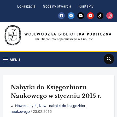
Skip
Skip
Lokalizacja
Godziny otwarcia
Kontakty
to
to
facebook
messenger
mail
youtube
tiktok
insta
Content
navigation
Search
MENU
Nabytki do Księgozbioru
Naukowego w styczniu 2015 r.
w:
Nowe nabytki
,
Nowe nabytki do księgozbioru
naukowego
/
23.02.2015