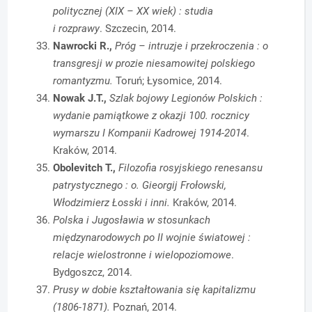
politycznej (XIX – XX wiek) : studia
i rozprawy
. Szczecin, 2014.
Nawrocki R.,
Próg – intruzje i przekroczenia : o
transgresji w prozie niesamowitej polskiego
romantyzmu.
Toruń; Łysomice, 2014.
Nowak J.T.,
Szlak bojowy Legionów Polskich :
wydanie pamiątkowe z okazji 100. rocznicy
wymarszu I Kompanii Kadrowej 1914-2014
.
Kraków, 2014.
Obolevitch T.,
Filozofia rosyjskiego renesansu
patrystycznego : o. Gieorgij Frołowski,
Włodzimierz Łosski i inni.
Kraków, 2014.
Polska i Jugosławia w stosunkach
międzynarodowych po II wojnie światowej :
relacje wielostronne i wielopoziomowe
.
Bydgoszcz, 2014.
Prusy w dobie kształtowania się kapitalizmu
(1806-1871).
Poznań, 2014.