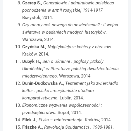
Czerep S.,
Generałowie i admirałowie polskiego
pochodzenia w armii rosyjskiej 1914-1917.
Białystok, 2014.
Czy mamy coś nowego do powiedzenia? : II wojna
światowa w badaniach młodych historyków
.
Warszawa, 2014.
Czyńska M
.,
Najpiękniejsze kobiety z obrazów
.
Kraków, 2014.
Dubyk H.,
Sen o Ukrainie : pogłosy „Szkoły
Ukraińskiej” w literaturze polskiej dwudziestolecia
międzywojennego
. Warszawa, 2014.
Dunin-Dudkowska A.,
Testament jako zwierciadło
kultur : polsko-amerykańskie studium
komparatystyczne
. Lublin, 2014.
Ekonomiczne wyzwania współczesności :
przedsiębiorstwo.
Sopot, 2014.
Filek J.,
Etyka – reinterpretacja
. Kraków, 2014.
Friszke A.,
Rewolucja Solidarności : 1980-1981
.