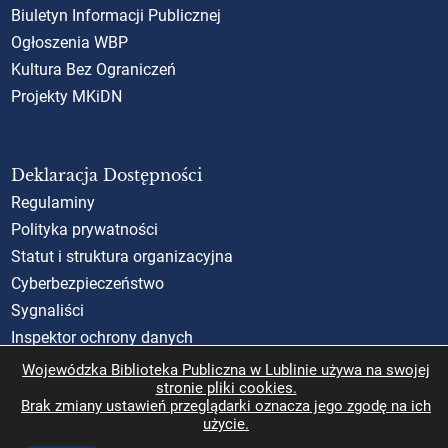
Biuletyn Informacji Publicznej
Ogłoszenia WBP
Kultura Bez Ograniczeń
Projekty MKiDN
Deklaracja Dostępności
Regulaminy
Polityka prywatności
Statut i struktura organizacyjna
Cyberbezpieczeństwo
Sygnaliści
Inspektor ochrony danych
Standardy Ochrony Małoletnich (SOM)
Wojewódzka Biblioteka Publiczna w Lublinie używa na swojej
stronie pliki cookies.
Rzecznik Praw Obywatelskich
Brak zmiany ustawień przeglądarki oznacza jego zgodę na ich
użycie.