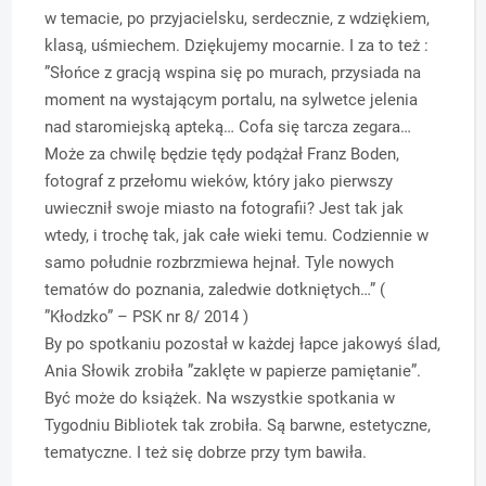
w temacie, po przyjacielsku, serdecznie, z wdziękiem,
klasą, uśmiechem. Dziękujemy mocarnie. I za to też :
”Słońce z gracją wspina się po murach, przysiada na
moment na wystającym portalu, na sylwetce jelenia
nad staromiejską apteką… Cofa się tarcza zegara…
Może za chwilę będzie tędy podążał Franz Boden,
fotograf z przełomu wieków, który jako pierwszy
uwiecznił swoje miasto na fotografii? Jest tak jak
wtedy, i trochę tak, jak całe wieki temu. Codziennie w
samo południe rozbrzmiewa hejnał. Tyle nowych
tematów do poznania, zaledwie dotkniętych…” (
”Kłodzko” – PSK nr 8/ 2014 )
By po spotkaniu pozostał w każdej łapce jakowyś ślad,
Ania Słowik zrobiła ”zaklęte w papierze pamiętanie”.
Być może do książek. Na wszystkie spotkania w
Tygodniu Bibliotek tak zrobiła. Są barwne, estetyczne,
tematyczne. I też się dobrze przy tym bawiła.