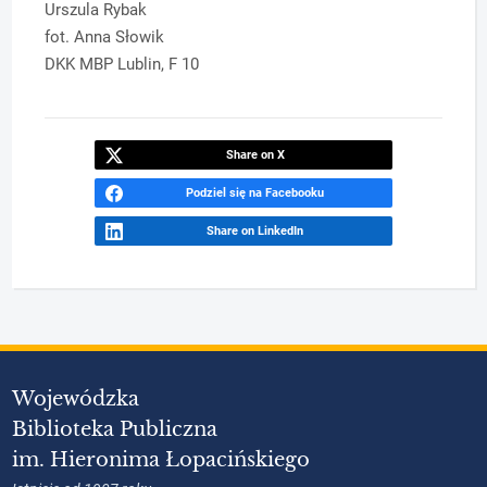
Urszula Rybak
fot. Anna Słowik
DKK MBP Lublin, F 10
Share on X
Podziel się na Facebooku
Share on LinkedIn
Wojewódzka
Biblioteka Publiczna
im. Hieronima Łopacińskiego