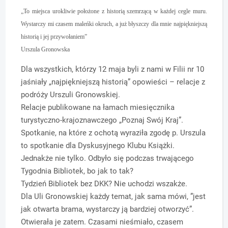
„To miejsca urokliwie położone z historią szemrzącą w każdej cegle muru.
Wystarczy mi czasem maleńki okruch, a już błyszczy dla mnie najpiękniejszą
historią i jej przywołaniem”
Urszula Gronowska
Dla wszystkich, którzy 12 maja byli z nami w Filii nr 10
jaśniały „najpiękniejszą historią” opowieści – relacje z
podróży Urszuli Gronowskiej.
Relacje publikowane na łamach miesięcznika
turystyczno-krajoznawczego „Poznaj Swój Kraj”.
Spotkanie, na które z ochotą wyraziła zgodę p. Urszula
to spotkanie dla Dyskusyjnego Klubu Książki.
Jednakże nie tylko. Odbyło się podczas trwającego
Tygodnia Bibliotek, bo jak to tak?
Tydzień Bibliotek bez DKK? Nie uchodzi wszakże.
Dla Uli Gronowskiej każdy temat, jak sama mówi, ”jest
jak otwarta brama, wystarczy ją bardziej otworzyć”.
Otwierała je zatem. Czasami nieśmiało, czasem