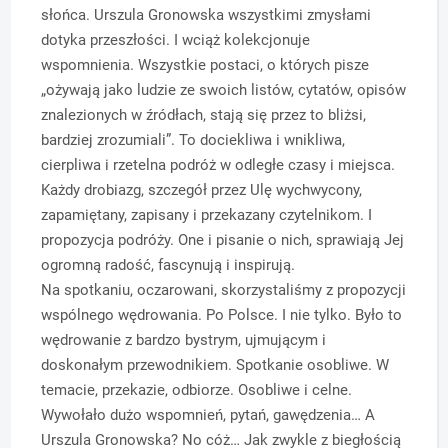
słońca. Urszula Gronowska wszystkimi zmysłami
dotyka przeszłości. I wciąż kolekcjonuje
wspomnienia. Wszystkie postaci, o których pisze
„ożywają jako ludzie ze swoich listów, cytatów, opisów
znalezionych w źródłach, stają się przez to bliżsi,
bardziej zrozumiali”. To dociekliwa i wnikliwa,
cierpliwa i rzetelna podróż w odległe czasy i miejsca.
Każdy drobiazg, szczegół przez Ulę wychwycony,
zapamiętany, zapisany i przekazany czytelnikom. I
propozycja podróży. One i pisanie o nich, sprawiają Jej
ogromną radość, fascynują i inspirują.
Na spotkaniu, oczarowani, skorzystaliśmy z propozycji
wspólnego wędrowania. Po Polsce. I nie tylko. Było to
wędrowanie z bardzo bystrym, ujmującym i
doskonałym przewodnikiem. Spotkanie osobliwe. W
temacie, przekazie, odbiorze. Osobliwe i celne.
Wywołało dużo wspomnień, pytań, gawędzenia… A
Urszula Gronowska? No cóż… Jak zwykle z biegłością