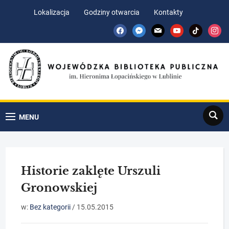
Skip
Skip
Lokalizacja
Godziny otwarcia
Kontakty
to
to
facebook
messenger
mail
youtube
tiktok
insta
Content
navigation
Search
MENU
Historie zaklęte Urszuli
Gronowskiej
w:
Bez kategorii
/
15.05.2015