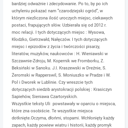
bardziej odważnie i zdecydowanie. Po to, by po ich
uchyleniu pokazać nam ”czarodziejski ogród”, w
którym niezliczona ilość uroczych miejsc, ciekawych
postaci, frapujących słów. Uzbierała się od 2012 r.
moc relacji. I tych dotyczących miejsc : Wysowa,
Kłodzko, Gietrzwałd, Nałęczów. I tych dotyczących
miejsc i epizodów z życia i twórczości pisarzy,
literatów, muzyków, naukowców : H. Wieniawski w
Szczawnie-Zdroju, M. Kopernik we Fromborku, Z.
Beksiński w Sanoku. J.I. Kraszewski w Dreźnie, S.
Żeromski w Rapperswil, S. Moniuszko w Pradze i W.
Pol i Dworek w Lublinie. Czy wreszcie tych
dotyczących siedzib arystokracji polskiej : Krasiczyn
Sapiehów, Sieniawa Czartoryskich.
Wszystkie teksty Uli powstawały w oparciu o miejsca,
które zna osobiście. Te wszystkie miejsca
dotknięte.Oczyma, dłońmi, stopami. Wchłonięty każdy
zapach, każdy powiew wiatru i historii, każdy promyk