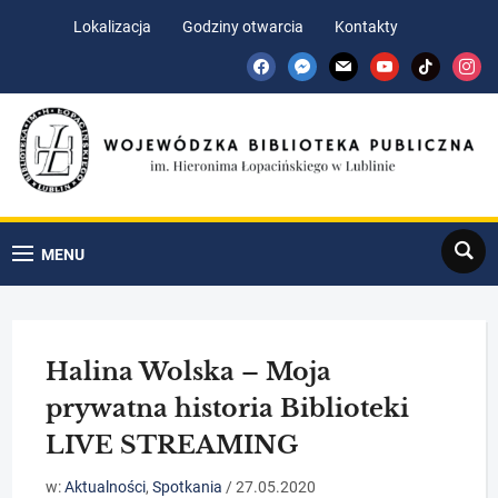
Skip
Skip
Lokalizacja
Godziny otwarcia
Kontakty
to
to
facebook
messenger
mail
youtube
tiktok
insta
Content
navigation
Search
MENU
Halina Wolska – Moja
prywatna historia Biblioteki
LIVE STREAMING
w:
Aktualności
,
Spotkania
/
27.05.2020