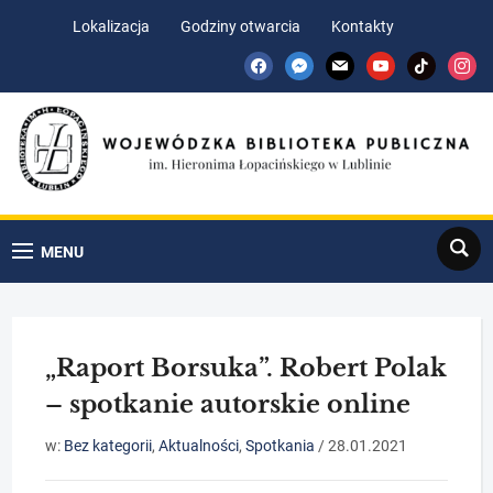
Skip
Skip
Lokalizacja
Godziny otwarcia
Kontakty
to
to
facebook
messenger
mail
youtube
tiktok
insta
Content
navigation
Search
MENU
„Raport Borsuka”. Robert Polak
– spotkanie autorskie online
w:
Bez kategorii
,
Aktualności
,
Spotkania
/
28.01.2021