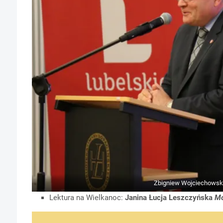
Zbigniew Wojciechows
Lektura na Wielkanoc:
Janina Łucja Leszczyńska
Mo