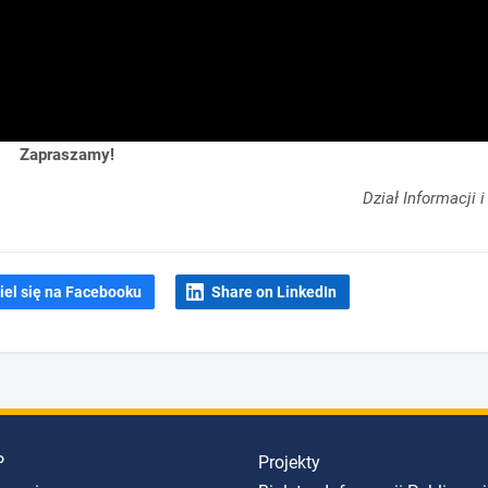
Zapraszamy!
Dział Informacji 
iel się na Facebooku
Share on LinkedIn
P
Projekty