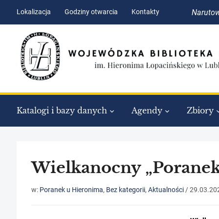
Skip
Skip
Lokalizacja
Godziny otwarcia
Kontakty
Narutow
to
to
Content
navigation
Katalogi i bazy danych
Agendy
Zbiory
Wielkanocny „Poranek
w:
Poranek u Hieronima
,
Bez kategorii
,
Aktualności
/
29.03.20