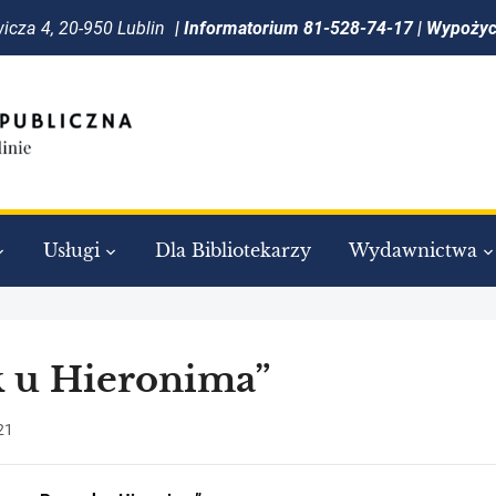
icza 4, 20-950 Lublin
| Informatorium 81-528-74-17 | Wypoży
Usługi
Dla Bibliotekarzy
Wydawnictwa
 u Hieronima”
21