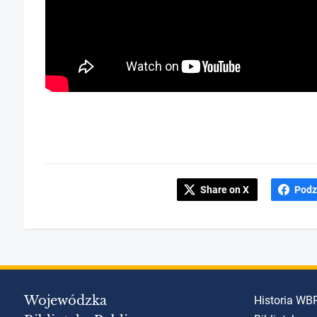
Share on X
Podz
Wojewódzka
Historia WB