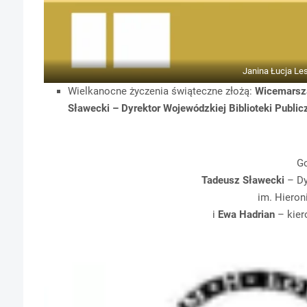
Janina Łucja L
Wielkanocne życzenia świąteczne złożą:
Wicemarsza
Sławecki – Dyrektor Wojewódzkiej Biblioteki Public
Go
Tadeusz Sławecki
– Dy
im. Hieron
i
Ewa Hadrian
– kier