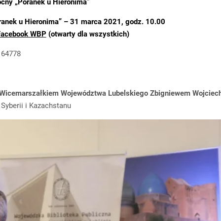
cny „Poranek u Hieronima”
anek u Hieronima” – 31 marca 2021, godz. 10.00
Facebook WBP
(otwarty dla wszystkich)
164778
Wicemarszałkiem Województwa Lubelskiego Zbigniewem Wojciec
Syberii i Kazachstanu