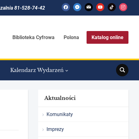
facebook
messenger
mail
youtube
tiktok
instagram
czalnia 81-528-74-42
Biblioteka Cyfrowa
Polona
Katalog online
Search
Kalendarz Wydarzeń
Aktualności
Komunikaty
Imprezy