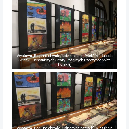
Wystawa „Bogu na chwałę, ludziom na pożytek” W stulecie
Związku Ochotniczych Straży Pożarnych Rzeczypospolitej
Polskiej
Wystawa „Bogu na chwałę, ludziom na pożytek” W stulecie