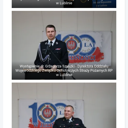
w Lublinie
Wystąpienie dr. Grzegorza Szyszki - Dyrektora Oddziału
Wojewódzkiego Związku Ochotniczych Straży Pożarnych RP
w Lublinie