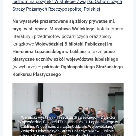
ludziom na pożytek” W stulecie Związku Ochotniczych
Straży Pożarnych Rzeczypospolitej Polskiej
Na wystawie prezentowane są zbiory prywatne mł.
bryg. w st. spocz. Mirosława Walickiego,
kolekcjonera
literatury i przedmiotów pożarniczych oraz zbiory
książkowe
Wojewódzkiej Biblioteki Publicznej im.
Hieronima Łopacińskiego w Lublinie
, a także
prace
plastyczne uczniów szkół województwa lubelskiego
(w wyborze) –
pokłosie Ogólnopolskiego Strażackiego
Konkursu Plastycznego
Wernisaż wystawy - Tadeusza Sławeckiego – Dyrektor
Wojewódzkiej Biblioteki Publicznej im. H. Łopacińskiego w
Lublinie, Wiceprezes Zarządu Oddziału Wojewódzkiego
Związku Ochotniczych Straży Pożarnych RP w Lublinie i
członek Zarządu Głównego Związku Ochotniczych Straży