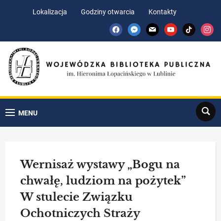
Skip
Skip
Lokalizacja
Godziny otwarcia
Kontakty
to
to
facebook
messenger
mail
youtube
tiktok
insta
Content
navigation
Search
MENU
Wernisaż wystawy „Bogu na
chwałę, ludziom na pożytek”
W stulecie Związku
Ochotniczych Straży