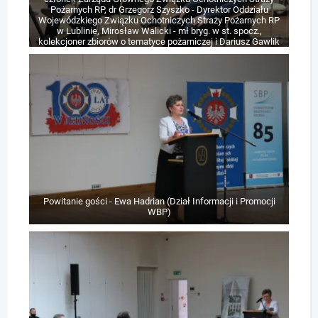
Pożarnych RP, dr Grzegorz Szyszko - Dyrektor Oddziału
Wojewódzkiego Związku Ochotniczych Straży Pożarnych RP
w Lublinie, Mirosław Walicki - mł bryg. w st. spocz.,
kolekcjoner zbiorów o tematyce pożarniczej i Dariusz Gawlik
- organizator wojewódzkiego konkursu plastycznego,
pracownik Związku Ochotniczych Straży Pożarnych RP w
Lublinie
Powitanie gości - Ewa Hadrian (Dział Informacji i Promocji
WBP)