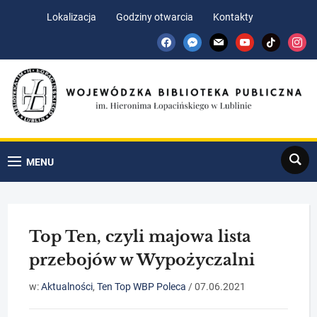
Skip
Skip
Lokalizacja
Godziny otwarcia
Kontakty
to
to
facebook
messenger
mail
youtube
tiktok
insta
Content
navigation
Search
MENU
Top Ten, czyli majowa lista
przebojów w Wypożyczalni
w:
Aktualności
,
Ten Top WBP Poleca
/
07.06.2021