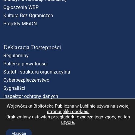
Ogłoszenia WBP
Kultura Bez Ograniczeń
Projekty MKiDN
Deklaracja Dostępności
Regulaminy
Polityka prywatności
Statut i struktura organizacyjna
Cyberbezpieczeństwo
Sygnaliści
Inspektor ochrony danych
Standardy Ochrony Małoletnich (SOM)
Wojewódzka Biblioteka Publiczna w Lublinie używa na swojej
stronie pliki cookies.
Rzecznik Praw Obywatelskich
Brak zmiany ustawień przeglądarki oznacza jego zgodę na ich
użycie.
Akceptuj