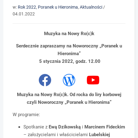
w:
Rok 2022
,
Poranek u Hieronima
,
Aktualności
/
04.01.2022
Muzyka na Nowy Ro(c)k
Serdecznie zapraszamy na Noworoczny „Poranek u
Hieronima”
5 stycznia 2022, godz. 12.00
Muzyka na Nowy Ro(c)k. Od rocka do liry korbowej
czyli Noworoczny „Poranek u Hieronima”
W programie:
Spotkanie z
Ewą Dzikowską
i
Marcinem Fideckim
– założycielami i właścicielami
Lubelskiej