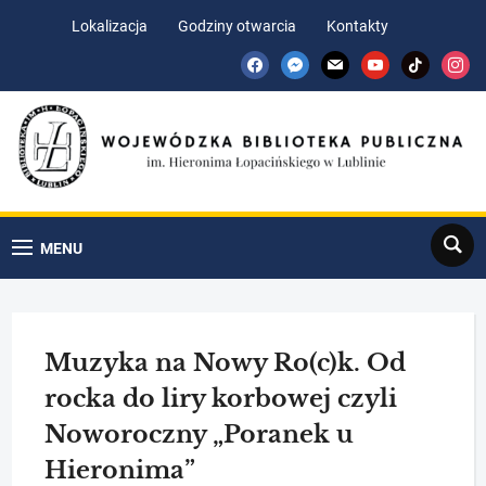
Skip
Skip
Lokalizacja
Godziny otwarcia
Kontakty
to
to
facebook
messenger
mail
youtube
tiktok
insta
Content
navigation
Search
MENU
Muzyka na Nowy Ro(c)k. Od
rocka do liry korbowej czyli
Noworoczny „Poranek u
Hieronima”