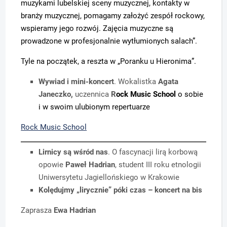
muzykami lubelskiej sceny muzycznej, k
ontakty w
branży muzycznej, pomagamy założyć zespół rockowy,
wspieramy jego rozwój.
Zajęcia muzyczne są
prowadzone w profesjonalnie wytłumionych salach”.
Tyle na początek, a reszta w „Poranku u Hieronima”.
Wywiad i mini-koncert
. Wokalistka
Agata
Janeczko,
uczennica
R
ock Music School
o sobie
i w swoim ulubionym repertuarze
Rock Music School
Lirnicy są wśród nas
. O fascynacji lirą korbową
opowie
Paweł Hadrian
, student III roku etnologii
Uniwersytetu Jagiellońskiego w Krakowie
Kolędujmy „lirycznie” póki czas – koncert na bis
Zaprasza
Ewa Hadrian