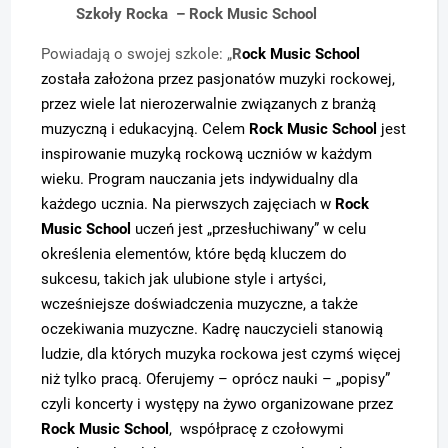
Szkoły Rocka – Rock Music School
Powiadają o swojej szkole: „
R
ock Music School
została założona przez pasjonatów muzyki rockowej,
przez wiele lat nierozerwalnie związanych z branżą
muzyczną i edukacyjną.
Celem
Rock Music School
jest
inspirowanie muzyką rockową uczniów w każdym
wieku.
Program nauczania jets indywidualny dla
każdego ucznia. Na pierwszych zajęciach w
Rock
Music School
uczeń jest „przesłuchiwany” w celu
określenia elementów, które będą kluczem do
sukcesu, takich jak ulubione style i artyści,
wcześniejsze doświadczenia muzyczne, a także
oczekiwania muzyczne.
Kadrę nauczycieli stanowią
ludzie, dla których muzyka rockowa jest czymś więcej
niż tylko pracą. Oferujemy – oprócz nauki – „popisy”
czyli k
oncerty i występy na żywo organizowane przez
Rock Music School
, w
spółpracę z czołowymi