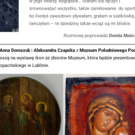
w jego twarzy, wyglądzie… Staram się łączyć i
zrównoważyć wszystko, także zamiłowanie do sport
bo kiedyś zawodowo pływałam, grałam w siatkówkę
tańczyłam – te dziedziny także wciąż są mi bliskie.
Rozmowę poprowadzi
Dorota Mośc
Anna Doroszuk
i
Aleksandra Czapska
z
Muzeum Południowego Pod
oszą na wystawę ikon ze zbiorów Muzeum, która będzie prezentow
opacińskiego w Lublinie.