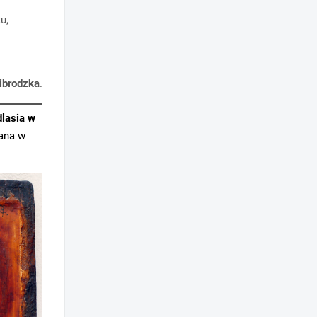
u,
,
ibrodzka
.
lasia w
ana w