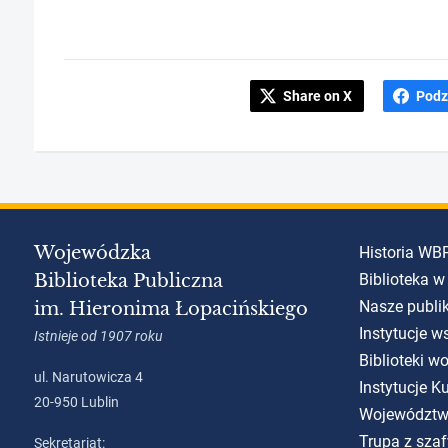
Share on X
Podz
Wojewódzka
Historia WB
Biblioteka Publiczna
Biblioteka w
Nasze publi
im. Hieronima Łopacińskiego
Instytucje w
Istnieje od 1907 roku
Biblioteki w
ul. Narutowicza 4
Instytucje 
20-950 Lublin
Województw
Trupa z szaf
Sekretariat: