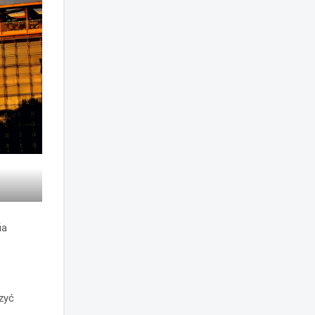
ia
czyć