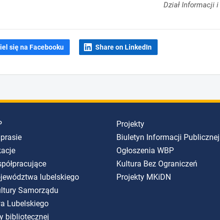
Dział Informacji 
iel się na Facebooku
Share on LinkedIn
P
Projekty
 prasie
Biuletyn Informacji Publicznej
kacje
Ogłoszenia WBP
spółpracujące
Kultura Bez Ograniczeń
ojewództwa lubelskiego
Projekty MKiDN
Kultury Samorządu
a Lubelskiego
y bibliotecznej