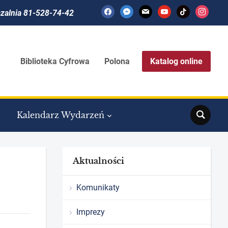
facebook
messenger
mail
youtube
tiktok
instagram
czalnia 81-528-74-42
Biblioteka Cyfrowa
Polona
Katalog online
Search
Kalendarz Wydarzeń
Aktualności
Komunikaty
Imprezy