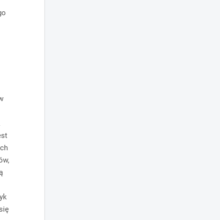
go
w
k
est
ach
ów,
ą
zyk
się