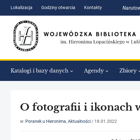
Skip
Skip
Lokalizacja
Godziny otwarcia
Kontakty
Narutow
to
to
Content
navigation
Katalogi i bazy danych
Agendy
Zbiory
O fotografii i ikonac
w:
Poranek u Hieronima
,
Aktualności
/
18.01.2022