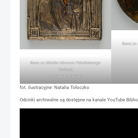
Ikona ze
Ikona ze zbiorów Muzeum Południowego
Podlasia
w Białej Podlaskiej
fot. ilustracyjne: Natalia Tołoczko
Odcinki archiwalne są dostępne na kanale YouTube Biblio