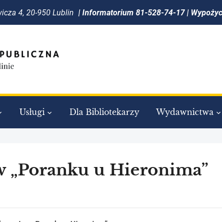
icza 4, 20-950 Lublin
| Informatorium 81-528-74-17 | Wypoży
Usługi
Dla Bibliotekarzy
Wydawnictwa
h w „Poranku u Hieronima”