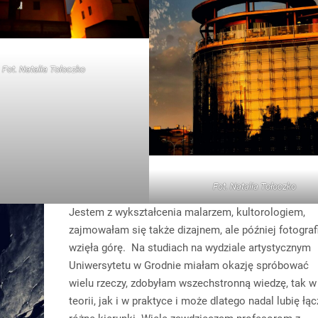
Fot. Natalia Tołoczko
Fot. Natalia Tołoczko
Jestem z wykształcenia malarzem, kultorologiem,
zajmowałam się także dizajnem, ale później fotograf
wzięła górę. Na studiach na wydziale artystycznym
Uniwersytetu w Grodnie miałam okazję spróbować
wielu rzeczy, zdobyłam wszechstronną wiedzę, tak w
teorii, jak i w praktyce i może dlatego nadal lubię łą