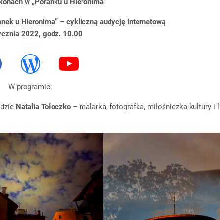
i ikonach w „Poranku u Hieronima”
nek u Hieronima” – cykliczną audycję internetową
cznia 2022, godz. 10.00
W programie:
ędzie
Natalia Tołoczko
– malarka, fotografka, miłośniczka kultury i li