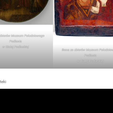
 zbiorów Muzeum Południowego
Podlasia
w Białej Podlaskiej
Ikona ze zbiorów Muzeum Południo
Podlasia
w Białej Podlaskiej
teki