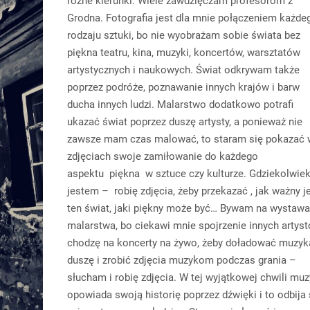
różne kierunki. Wiele zawdzięczam profesorom z
Grodna. Fotografia jest dla mnie połączeniem każde
rodzaju sztuki, bo nie wyobrażam sobie świata bez
piękna teatru, kina, muzyki, koncertów, warsztatów
artystycznych i naukowych. Świat odkrywam także
poprzez podróże, poznawanie innych krajów i barw
ducha innych ludzi. Malarstwo dodatkowo potrafi
ukazać świat poprzez duszę artysty, a ponieważ nie
zawsze mam czas malować, to staram się pokazać 
zdjęciach swoje zamiłowanie do każdego
aspektu piękna w sztuce czy kulturze. Gdziekolwie
jestem – robię zdjęcia, żeby przekazać , jak ważny j
ten świat, jaki piękny może być… Bywam na wystaw
malarstwa, bo ciekawi mnie spojrzenie innych artyst
chodzę na koncerty na żywo, żeby doładować muzyk
duszę i zrobić zdjęcia muzykom podczas grania –
słucham i robię zdjęcia. W tej wyjątkowej chwili mu
opowiada swoją historię poprzez dźwięki i to odbija 