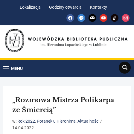
Skip
Skip
Lokalizacja
Godziny otwarcia
Kontakty
to
to
facebook
messenger
mail
youtube
tiktok
insta
Content
navigation
Search
MENU
„Rozmowa Mistrza Polikarpa
ze Śmiercią”
w:
Rok 2022
,
Poranek u Hieronima
,
Aktualności
/
14.04.2022