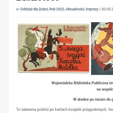
w:
Oddział dla Dzieci
,
Rok 2022
,
Aktualności
,
Imprezy
/
30.05.
Wojewódzka Biblioteka Publiczna im.
na wspóln
W drodze po rozum do 
To zabawna podróż po kartach książek przygodowych. Sam