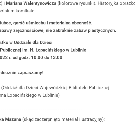
) i
Mariana Walentynowicza
(kolorowe rysunki). Historyjka obraz
polskim komiksie.
tubce, garść uśmiechu i materialna obecność.
bawy zręcznościowe, nie zabraknie zabaw plastycznych.
tko w Oddziale dla Dzieci
 Publicznej im. H. Łopacińskiego w Lublinie
022 r. od godz. 10.00 do 13.00
rdecznie zapraszamy!
 (
Oddział dla Dzieci Wojewódzkiej Biblioteki Publicznej
ima Łopacińskiego w Lublinie)
________________________________________
ka Mazana
(skąd zaczerpnięto materiał ilustracyjny):