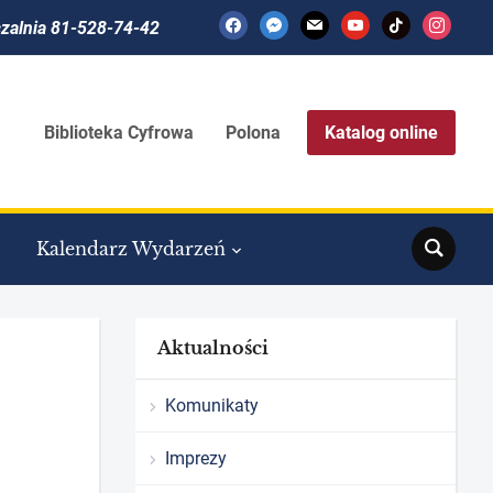
facebook
messenger
mail
youtube
tiktok
instagram
czalnia 81-528-74-42
Biblioteka Cyfrowa
Polona
Katalog online
Search
Kalendarz Wydarzeń
Aktualności
Komunikaty
Imprezy