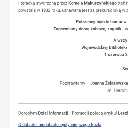
literacką stworzoną przez
Kornela Makuszyńskiego
(tekst
powstała w 1932 roku, uznawana jest za prekursorską w 
Potrzebny będzie humor w 
Zapewniamy dobrą zabawę, zagadki, za
A wszys
Wojewódzkiej Biblioteki
1 czerwca 2
Se
Pozdrawiamy –
Joanna Żelazowska
im. Hieron
______________________________________________________
Dorosłym
Dział Informacji i Promocji
poleca artykuł
Lesz
O dolach i niedolach najsłynniejszego kozła