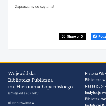
Zapraszamy do czytania!
Share on X
Podz
Wojewódzka
Historia WB
Biblioteka Publiczna
Biblioteka w
Nasze publi
im. Hieronima Łopacińskiego
Instytucje w
Istnieje od 1907 roku
Biblioteki w
ul. Narutowicza 4
Instytucje 