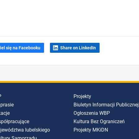
iel się na Facebooku
Share on LinkedIn
P
Projekty
 prasie
Biuletyn Informacji Publicznej
kacje
Ogłoszenia WBP
spółpracujące
Kultura Bez Ograniczeń
ojewództwa lubelskiego
Projekty MKiDN
Kultury Samorządu