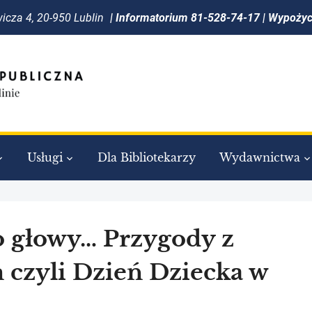
icza 4, 20-950 Lublin
| Informatorium 81-528-74-17 | Wypoży
Usługi
Dla Bibliotekarzy
Wydawnictwa
 głowy… Przygody z
 czyli Dzień Dziecka w