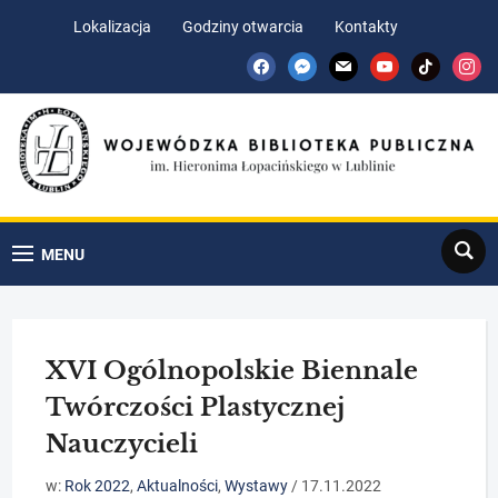
Skip
Skip
Lokalizacja
Godziny otwarcia
Kontakty
to
to
facebook
messenger
mail
youtube
tiktok
insta
Content
navigation
Search
MENU
XVI Ogólnopolskie Biennale
Twórczości Plastycznej
Nauczycieli
w:
Rok 2022
,
Aktualności
,
Wystawy
/
17.11.2022