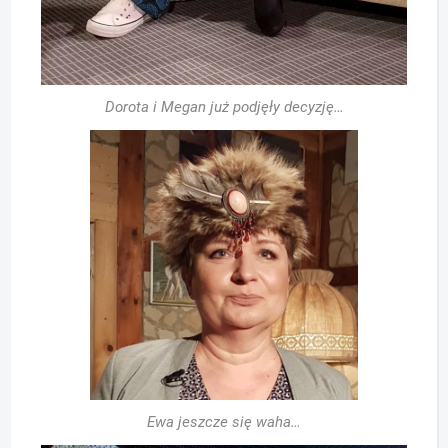
Dorota i Megan już podjęły decyzję…
Ewa jeszcze się waha…