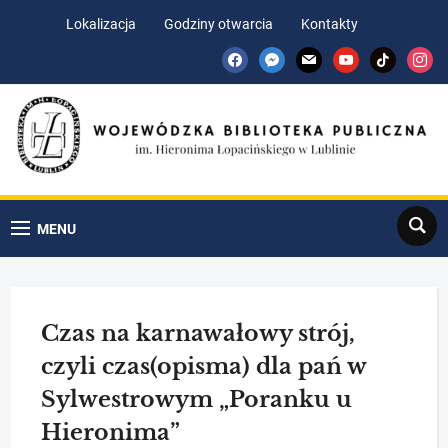
Skip
Skip
Lokalizacja
Godziny otwarcia
Kontakty
to
to
facebook
messenger
mail
youtube
tiktok
insta
Content
navigation
Search
MENU
Czas na karnawałowy strój,
czyli czas(opisma) dla pań w
Sylwestrowym „Poranku u
Hieronima”