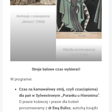
Ilustracja z czasopisma
„Bluszcz” (1865)
Okładka przedwojennej
„Pani” (1923)
Stroje balowe czas wybierać!
W programie:
Czas na karnawałowy strój, czyli czas(opisma)
dla pań w Sylwestrowym „Poranku u Hieronima”
.
O prasie kobiecej i prasie dla kobiet
porozmawiamy z
dr Ewą Bulisz
, autorką książki