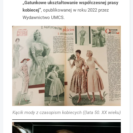
„Gatunkowe ukształtowanie współczesnej prasy
kobiecej”
, opublikowanej w roku 2022 przez
Wydawnictwo UMCS.
Kącik mody z czasopism kobiecych ((lata 50. XX wieku)