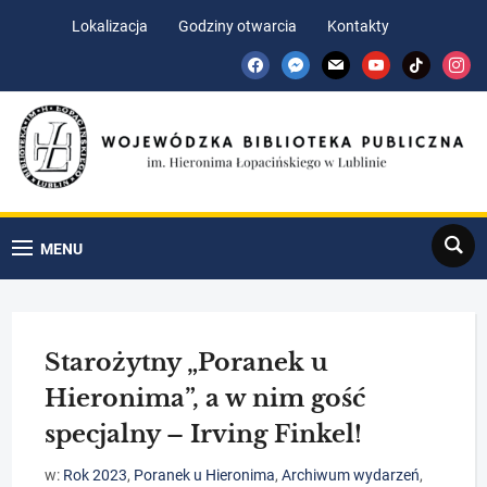
Skip
Skip
Lokalizacja
Godziny otwarcia
Kontakty
to
to
facebook
messenger
mail
youtube
tiktok
insta
Content
navigation
Search
MENU
Starożytny „Poranek u
Hieronima”, a w nim gość
specjalny – Irving Finkel!
w:
Rok 2023
,
Poranek u Hieronima
,
Archiwum wydarzeń
,