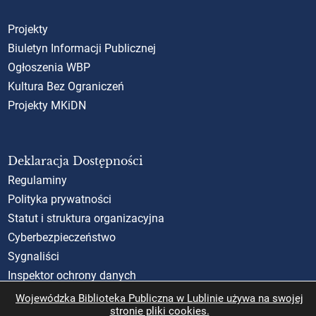
Projekty
Biuletyn Informacji Publicznej
Ogłoszenia WBP
Kultura Bez Ograniczeń
Projekty MKiDN
Deklaracja Dostępności
Regulaminy
Polityka prywatności
Statut i struktura organizacyjna
Cyberbezpieczeństwo
Sygnaliści
Inspektor ochrony danych
Standardy Ochrony Małoletnich (SOM)
Wojewódzka Biblioteka Publiczna w Lublinie używa na swojej
stronie pliki cookies.
Rzecznik Praw Obywatelskich