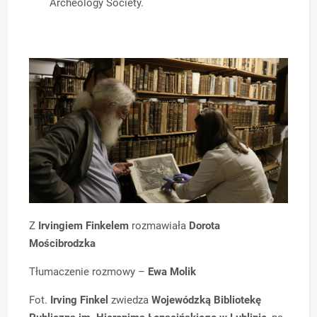
Archeology Society.
Z
Irvingiem Finkelem
rozmawiała
Dorota
Mościbrodzka
Tłumaczenie rozmowy –
Ewa Molik
Fot.
Irving Finkel
zwiedza
Wojewódzką Bibliotekę