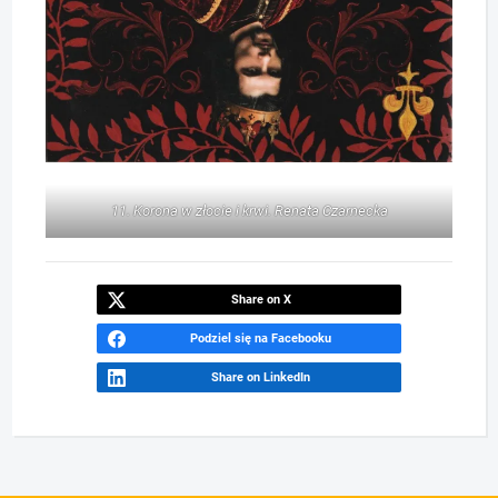
11. Korona w złocie i krwi. Renata Czarnecka
Share on X
Podziel się na Facebooku
Share on LinkedIn