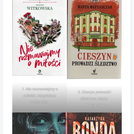
1. Nie rozmawiajmy o
2. Cieszyn prowadzi
miłości. Magdalena
śledztwo. Marta
Witkowska
Matyszczak