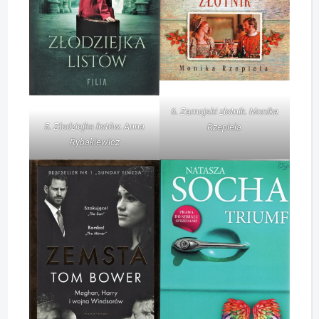
6. Zamojski złotnik. Monika
5. Złodziejka listów. Anna
Rzepiela
Rybakiewicz