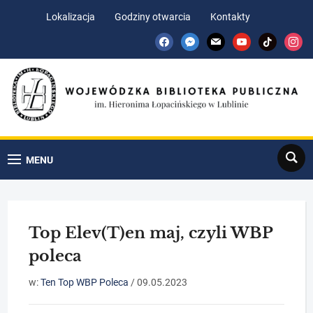
Skip
Skip
Lokalizacja
Godziny otwarcia
Kontakty
to
to
facebook
messenger
mail
youtube
tiktok
insta
Content
navigation
Search
MENU
Top Elev(T)en maj, czyli WBP
poleca
w:
Ten Top WBP Poleca
/
09.05.2023