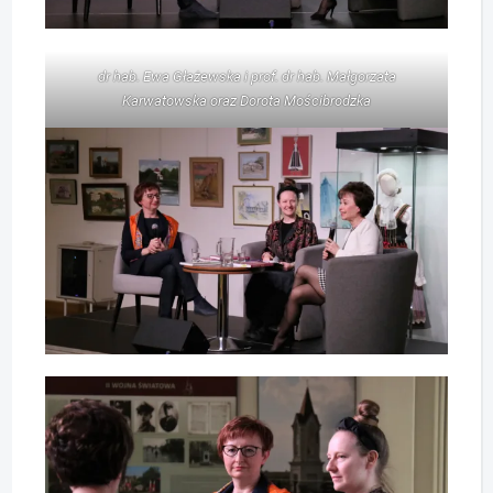
dr hab. Ewa Głażewska i prof. dr hab. Małgorzata
Karwatowska oraz Dorota Mościbrodzka