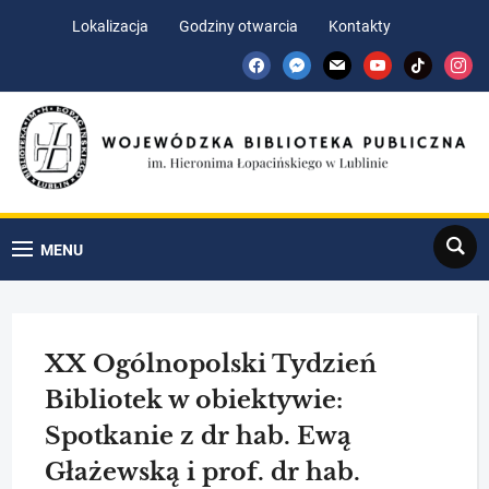
Skip
Skip
Lokalizacja
Godziny otwarcia
Kontakty
to
to
facebook
messenger
mail
youtube
tiktok
insta
Content
navigation
Search
MENU
XX Ogólnopolski Tydzień
Bibliotek w obiektywie:
Spotkanie z dr hab. Ewą
Głażewską i prof. dr hab.