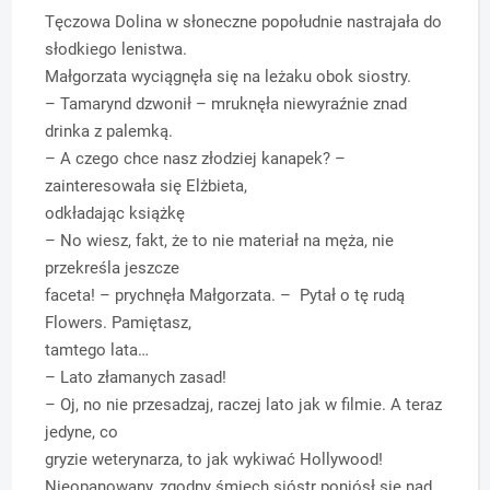
Tęczowa Dolina w słoneczne popołudnie nastrajała do
słodkiego lenistwa.
Małgorzata wyciągnęła się na leżaku obok siostry.
– Tamarynd dzwonił – mruknęła niewyraźnie znad
drinka z palemką.
– A czego chce nasz złodziej kanapek? –
zainteresowała się Elżbieta,
odkładając książkę
– No wiesz, fakt, że to nie materiał na męża, nie
przekreśla jeszcze
faceta! – prychnęła Małgorzata. – Pytał o tę rudą
Flowers. Pamiętasz,
tamtego lata…
– Lato złamanych zasad!
– Oj, no nie przesadzaj, raczej lato jak w filmie. A teraz
jedyne, co
gryzie weterynarza, to jak wykiwać Hollywood!
Nieopanowany, zgodny śmiech sióstr poniósł się nad