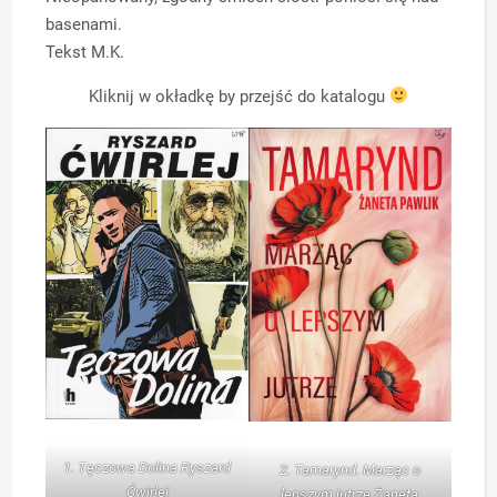
basenami.
Tekst M.K.
Kliknij w okładkę by przejść do katalogu
1. Tęczowa Dolina Ryszard
2. Tamarynd. Marząc o
Ćwirlej
lepszym jutrze Żaneta