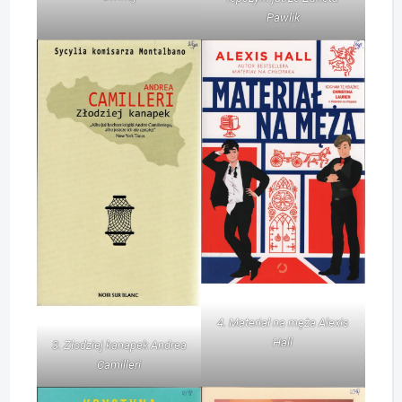
Pawlik
4. Materiał na męża Alexis
Hall
3. Złodziej kanapek Andrea
Camilleri