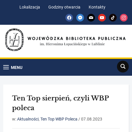
Skip
Skip
Lokalizacja
Godziny otwarcia
Kontakty
to
to
facebook
messenger
mail
youtube
tiktok
insta
Content
navigation
Search
MENU
Ten Top sierpień, czyli WBP
poleca
w:
Aktualności
,
Ten Top WBP Poleca
/
07.08.2023