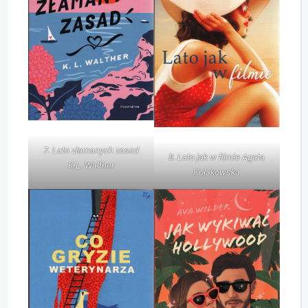
7. Lato złamanych zasad
8. Lato jak w filmie Agata
K.L. Walther
Kołakowska