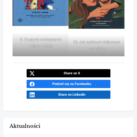
9. Co gryzie weterynarza
10. Jak wykiwać Hollywood
Łukasz Łebek
Ava Wilder
Share on X
Podziel się na Facebooku
Share on LinkedIn
Aktualności