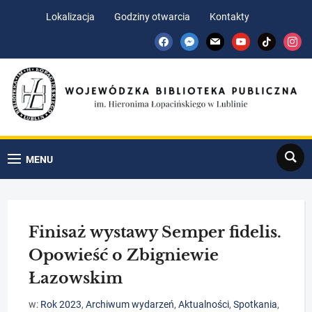
Skip
Skip
Lokalizacja
Godziny otwarcia
Kontakty
to
to
facebook
messenger
mail
youtube
tiktok
insta
Content
navigation
Search
MENU
Finisaż wystawy Semper fidelis.
Opowieść o Zbigniewie
Łazowskim
w:
Rok 2023
,
Archiwum wydarzeń
,
Aktualności
,
Spotkania
,