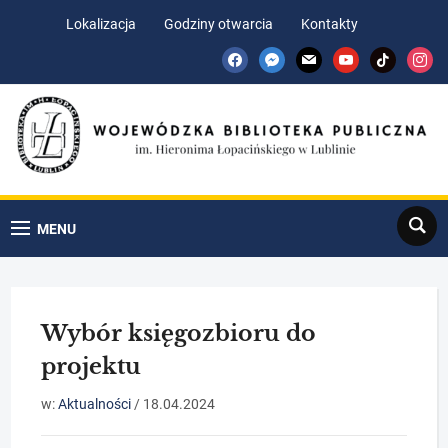
Skip
Skip
Lokalizacja
Godziny otwarcia
Kontakty
to
to
facebook
messenger
mail
youtube
tiktok
insta
Content
navigation
Search
MENU
Wybór księgozbioru do
projektu
w:
Aktualności
/
18.04.2024