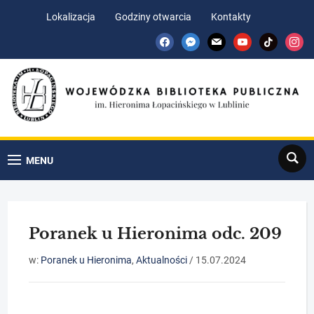
Skip
Skip
Lokalizacja
Godziny otwarcia
Kontakty
to
to
facebook
messenger
mail
youtube
tiktok
insta
Content
navigation
Search
MENU
Poranek u Hieronima odc. 209
w:
Poranek u Hieronima
,
Aktualności
/
15.07.2024