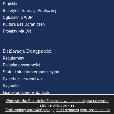
Projekty
Biuletyn Informacji Publicznej
Ogłoszenia WBP
Kultura Bez Ograniczeń
Projekty MKiDN
Deklaracja Dostępności
Regulaminy
Polityka prywatności
Statut i struktura organizacyjna
Cyberbezpieczeństwo
Sygnaliści
Inspektor ochrony danych
Standardy Ochrony Małoletnich (SOM)
Wojewódzka Biblioteka Publiczna w Lublinie używa na swojej
stronie pliki cookies.
Rzecznik Praw Obywatelskich
Brak zmiany ustawień przeglądarki oznacza jego zgodę na ich