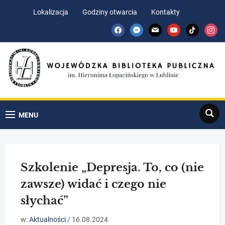
Skip
Skip
Lokalizacja
Godziny otwarcia
Kontakty
to
to
facebook
messenger
mail
youtube
tiktok
insta
Content
navigation
Search
MENU
Szkolenie „Depresja. To, co (nie
zawsze) widać i czego nie
słychać”
w:
Aktualności
/
16.08.2024