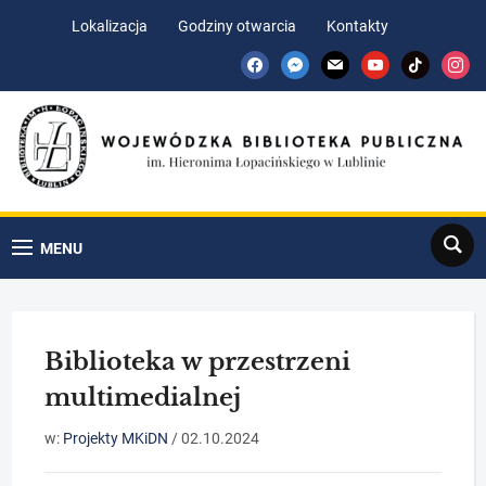
Skip
Skip
Lokalizacja
Godziny otwarcia
Kontakty
to
to
facebook
messenger
mail
youtube
tiktok
insta
Content
navigation
Search
MENU
Biblioteka w przestrzeni
multimedialnej
w:
Projekty MKiDN
/
02.10.2024