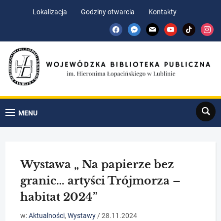
Skip
Skip
Lokalizacja
Godziny otwarcia
Kontakty
to
to
facebook
messenger
mail
youtube
tiktok
insta
Content
navigation
Search
MENU
Wystawa „ Na papierze bez
granic… artyści Trójmorza –
habitat 2024”
w:
Aktualności
,
Wystawy
/
28.11.2024