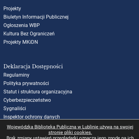
Projekty
Biuletyn Informacji Publicznej
Ogłoszenia WBP
Kultura Bez Ograniczeń
Projekty MKiDN
Deklaracja Dostępności
Regulaminy
Polityka prywatności
Statut i struktura organizacyjna
Cyberbezpieczeństwo
Sygnaliści
Inspektor ochrony danych
Standardy Ochrony Małoletnich (SOM)
Wojewódzka Biblioteka Publiczna w Lublinie używa na swojej
stronie pliki cookies.
Rzecznik Praw Obywatelskich
Brak zmiany ustawień przeglądarki oznacza jego zgodę na ich