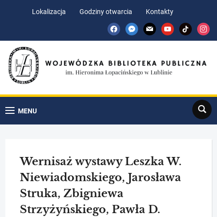
Skip
Skip
Lokalizacja
Godziny otwarcia
Kontakty
to
to
facebook
messenger
mail
youtube
tiktok
insta
Content
navigation
Search
MENU
Wernisaż wystawy Leszka W.
Niewiadomskiego, Jarosława
Struka, Zbigniewa
Strzyżyńskiego, Pawła D.