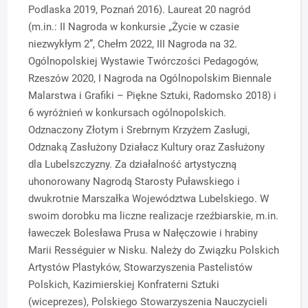
Podlaska 2019, Poznań 2016). Laureat 20 nagród
(m.in.: II Nagroda w konkursie „Życie w czasie
niezwykłym 2”, Chełm 2022, III Nagroda na 32.
Ogólnopolskiej Wystawie Twórczości Pedagogów,
Rzeszów 2020, I Nagroda na Ogólnopolskim Biennale
Malarstwa i Grafiki – Piękne Sztuki, Radomsko 2018) i
6 wyróżnień w konkursach ogólnopolskich.
Odznaczony Złotym i Srebrnym Krzyżem Zasługi,
Odznaką Zasłużony Działacz Kultury oraz Zasłużony
dla Lubelszczyzny. Za działalność artystyczną
uhonorowany Nagrodą Starosty Puławskiego i
dwukrotnie Marszałka Województwa Lubelskiego. W
swoim dorobku ma liczne realizacje rzeźbiarskie, m.in.
ławeczek Bolesława Prusa w Nałęczowie i hrabiny
Marii Rességuier w Nisku. Należy do Związku Polskich
Artystów Plastyków, Stowarzyszenia Pastelistów
Polskich, Kazimierskiej Konfraterni Sztuki
(wiceprezes), Polskiego Stowarzyszenia Nauczycieli