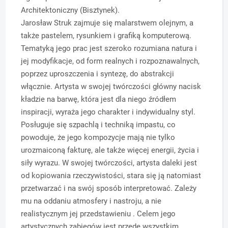
Architektoniczny (Bisztynek).
Jarosław Struk zajmuje się malarstwem olejnym, a
także pastelem, rysunkiem i grafiką komputerową.
Tematyką jego prac jest szeroko rozumiana natura i
jej modyfikacje, od form realnych i rozpoznawalnych,
poprzez uproszczenia i syntezę, do abstrakcji
włącznie. Artysta w swojej twórczości główny nacisk
kładzie na barwę, która jest dla niego źródłem
inspiracji, wyraża jego charakter i indywidualny styl.
Posługuje się szpachlą i techniką impastu, co
powoduje, że jego kompozycje mają nie tylko
urozmaiconą fakturę, ale także więcej energii, życia i
siły wyrazu. W swojej twórczości, artysta daleki jest
od kopiowania rzeczywistości, stara się ją natomiast
przetwarzać i na swój sposób interpretować. Zależy
mu na oddaniu atmosfery i nastroju, a nie
realistycznym jej przedstawieniu . Celem jego
artystycznych zabiegów jest przede wszystkim