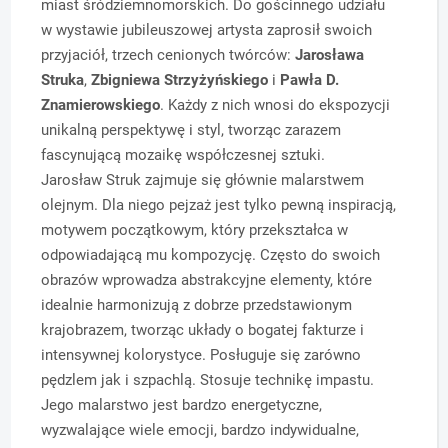
miast śródziemnomorskich. Do gościnnego udziału
w wystawie jubileuszowej artysta zaprosił swoich
przyjaciół, trzech cenionych twórców:
Jarosława
Struka
,
Zbigniewa Strzyżyńskiego
i
Pawła D.
Znamierowskiego
. Każdy z nich wnosi do ekspozycji
unikalną perspektywę i styl, tworząc zarazem
fascynującą mozaikę współczesnej sztuki.
Jarosław Struk
zajmuje się głównie malarstwem
olejnym. Dla niego pejzaż jest tylko pewną inspiracją,
motywem początkowym, który przekształca w
odpowiadającą mu kompozycję. Często do swoich
obrazów wprowadza abstrakcyjne elementy, które
idealnie harmonizują z dobrze przedstawionym
krajobrazem, tworząc układy o bogatej fakturze i
intensywnej kolorystyce. Posługuje się zarówno
pędzlem jak i szpachlą. Stosuje technikę impastu.
Jego malarstwo jest bardzo energetyczne,
wyzwalające wiele emocji, bardzo indywidualne,