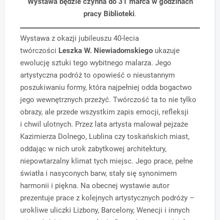
Wystawa będzie czynna do 31 marca w godzinach
pracy Biblioteki
.
Wystawa z okazji jubileuszu 40-lecia
twórczości
Leszka W. Niewiadomskiego
ukazuje
ewolucję sztuki tego wybitnego malarza. Jego
artystyczna podróż to opowieść o nieustannym
poszukiwaniu formy, która najpełniej odda bogactwo
jego wewnętrznych przeżyć. Twórczość ta to nie tylko
obrazy, ale przede wszystkim zapis emocji, refleksji
i chwil ulotnych. Przez lata artysta malował pejzaże
Kazimierza Dolnego, Lublina czy toskańskich miast,
oddając w nich urok zabytkowej architektury,
niepowtarzalny klimat tych miejsc. Jego prace, pełne
światła i nasyconych barw, stały się synonimem
harmonii i piękna. Na obecnej wystawie autor
prezentuje prace z kolejnych artystycznych podróży –
urokliwe uliczki Lizbony, Barcelony, Wenecji i innych