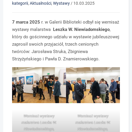
kategorii
,
Aktualności
,
Wystawy
/
10.03.2025
7 marca 2025
r. w Galerii Biblioteki odbył się wernisaż
wystawy malarstwa
Leszka W. Niewiadomskiego
,
który do gościnnego udziału w wystawie jubileuszowej
zaprosił swoich przyjaciół, trzech cenionych
twórców: Jarosława Struka, Zbigniewa
Strzyżyńskiego i Pawła D. Znamierowskiego.
Wernisaż wystawy
Wernisaż wystawy
malarstwa Leszka W.
malarstwa Leszka W.
Niewiadomskiego,
Niewiadomskiego,