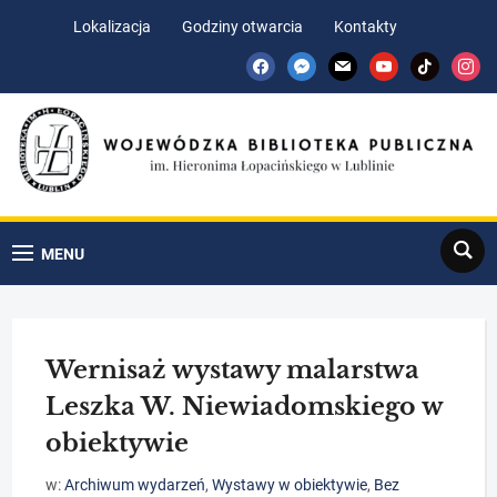
Skip
Skip
Lokalizacja
Godziny otwarcia
Kontakty
to
to
facebook
messenger
mail
youtube
tiktok
insta
Content
navigation
Search
MENU
Wernisaż wystawy malarstwa
Leszka W. Niewiadomskiego w
obiektywie
w:
Archiwum wydarzeń
,
Wystawy w obiektywie
,
Bez