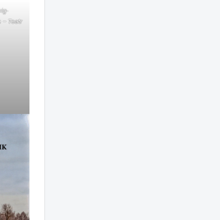
ig-
 – Teatr