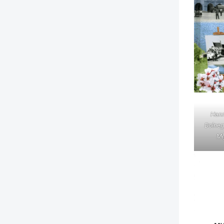
Hann
Dolneg
Mł