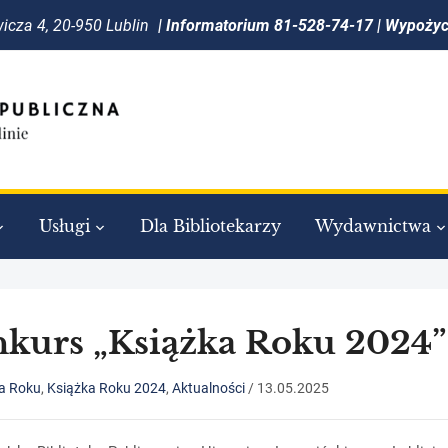
icza 4, 20-950 Lublin
| Informatorium 81-528-74-17 | Wypoży
Usługi
Dla Bibliotekarzy
Wydawnictwa
kurs „Książka Roku 2024”
a Roku
,
Książka Roku 2024
,
Aktualności
/
13.05.2025