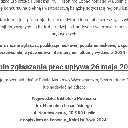
zka Biblioteka Publiczna im. Hieronima Łopacińskiego w Lublinie
ję konkursu na piękną i wartościową książkę dotyczącą regionu lub
konkursu jest promocja dorobku edytorskiego Lubelszczyzny, a zw
acji dotyczących jej historii, tradycji kulturalnych i walorów krajoz
turystycznych.
urs można zgłaszać publikacje naukowe, popularnonaukowe, wspo
przewodniki, wydawnictwa informacyjne i albumy wydane w 2024 r
in zgłaszania prac upływa 26 maja 20
je można składać w Dziale Naukowo-Wydawniczym, Sekretariacie Bi
lub nadsyłać na adres:
Wojewódzka Biblioteka Publiczna
im. Hieronima Łopacińskiego
ul. Narutowicza 4, 20-950 Lublin
z dopiskiem na kopercie „Książka Roku 2024”