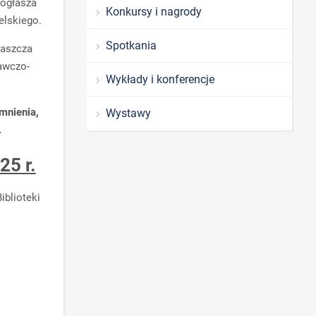
 ogłasza
Konkursy i nagrody
elskiego.
Spotkania
łaszcza
nawczo-
Wykłady i konferencje
mnienia,
Wystawy
.
25 r.
blioteki