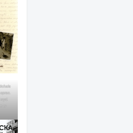
Michała
 oprac.
 wyd.
um w