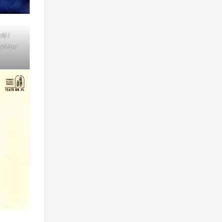
ki i
nystaw