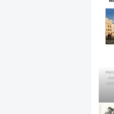
Wojci
znan
wiek