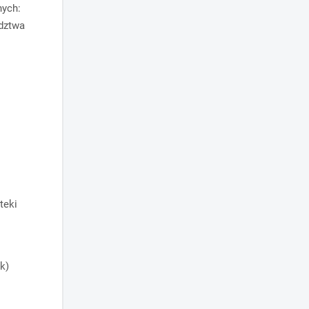
nych:
ództwa
:
teki
k)