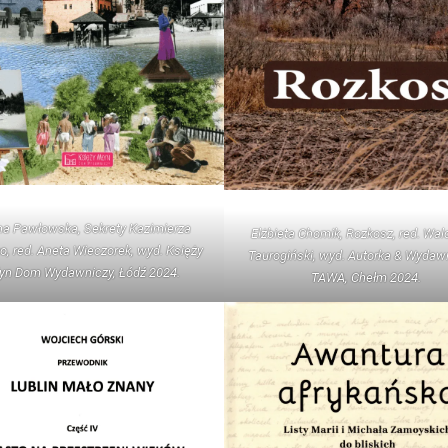
a Pawłowska, Sekrety Kazimierza
Elżbieta Chomik, Rozkosz, red. Wa
o, red. Aneta Wieczorek, wyd. Księży
Taurogiński, wyd. Autorka & Wydaw
yn Dom Wydawniczy, Łódź 2024.
TAWA, Chełm 2024.