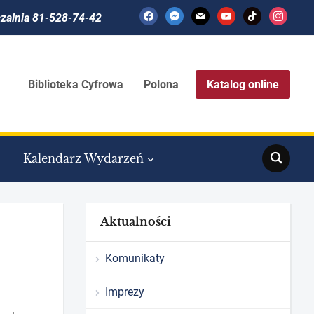
facebook
messenger
mail
youtube
tiktok
instagram
czalnia 81-528-74-42
Biblioteka Cyfrowa
Polona
Katalog online
Search
Kalendarz Wydarzeń
Aktualności
Komunikaty
Imprezy