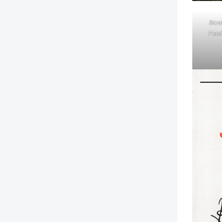
Scze
Fund