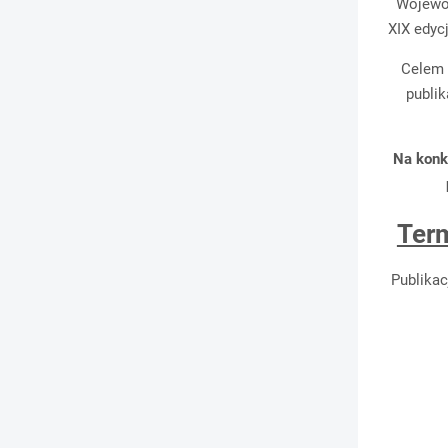
Wojewód
XIX edyc
Celem 
publik
Na konk
Term
Publikac