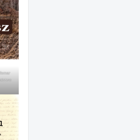
ldemar
nictwo