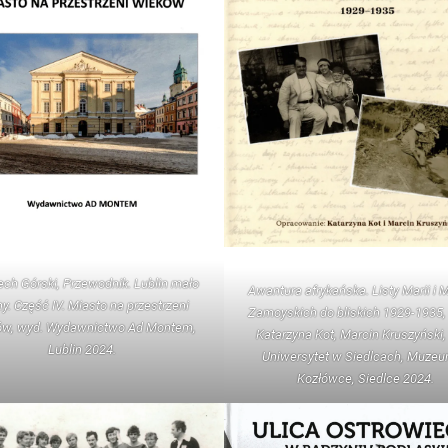
ech Górski, Przewodnik. Lublin mało
Awantura afrykańska. Listy Marii i 
y. Część IV. Miasto na przestrzeni
Zamoyskich do bliskich 1929-1935,
ów, wyd. Wydawnictwo Ad Montem,
Katarzyna Kot, Marcin Kruszyński,
Lublin 2024.
Uniwersytet w Siedlcach, Muze
Kozłówce, Siedlce 2024.