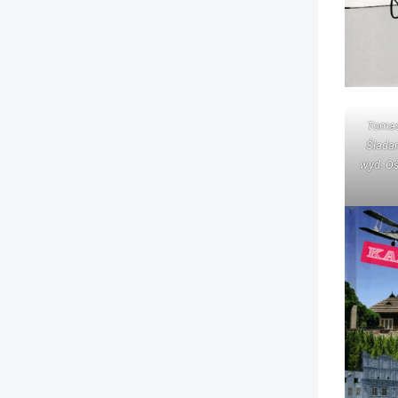
Tomas
Śladam
wyd. Oś