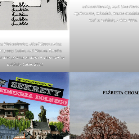
Edward Hartwig, wyd. Ewa Hartw
Fijałkowska, Ośrodek „Brama Grodzka
NN” w Lublinie, Lublin 2024.
z Pietrasiewicz, Józef Czechowicz.
i poety. Lublin, red. Monika Tarajko,
rodek „Brama Grodzka – Teatr NN” w
Lublinie, Lublin 2024.