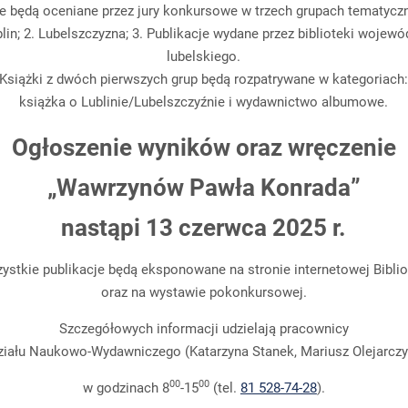
e będą oceniane przez jury konkursowe w trzech grupach tematycz
blin; 2. Lubelszczyzna; 3. Publikacje wydane przez biblioteki wojew
lubelskiego.
Książki z dwóch pierwszych grup będą rozpatrywane w kategoriach
książka o Lublinie/Lubelszczyźnie i wydawnictwo albumowe.
Ogłoszenie wyników oraz wręczenie
„Wawrzynów Pawła Konrada”
nastąpi
13 czerwca 2025 r.
ystkie publikacje będą eksponowane na stronie internetowej Biblio
oraz na wystawie pokonkursowej.
Szczegółowych informacji udzielają pracownicy
ziału Naukowo-Wydawniczego (Katarzyna Stanek, Mariusz Olejarczy
00
00
w godzinach 8
-15
(tel.
81 528-74-28
).