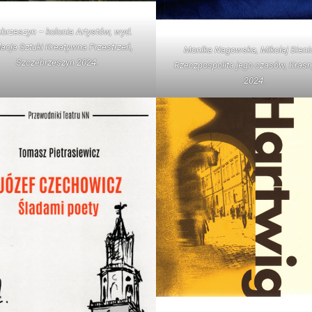
brzeszyn – kolonia Artystów, wyd.
acja Sztuki Kreatywna Przestrzeń,
Monika Nagowska, Mikołaj Sienic
Szczebrzeszyn 2024.
Rzeczpospolita jego czasów, Kras
2024.