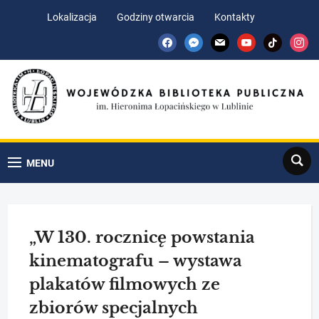
Skip
Skip
Lokalizacja
Godziny otwarcia
Kontakty
to
to
facebook
messenger
mail
youtube
tiktok
insta
Content
navigation
Search
MENU
„W 130. rocznicę powstania
kinematografu – wystawa
plakatów filmowych ze
zbiorów specjalnych