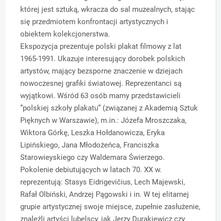
której jest sztuką, wkracza do sal muzealnych, stając
się przedmiotem konfrontacji artystycznych i
obiektem kolekcjonerstwa.
Ekspozycja prezentuje polski plakat filmowy z lat
1965-1991. Ukazuje interesujący dorobek polskich
artystów, mający bezsporne znaczenie w dziejach
nowoczesnej grafiki światowej. Reprezentanci są
wyjątkowi. Wśród 63 osób mamy przedstawicieli
”polskiej szkoły plakatu” (związanej z Akademią Sztuk
Pięknych w Warszawie), m.in.: Józefa Mroszczaka,
Wiktora Górkę, Leszka Hołdanowicza, Eryka
Lipińskiego, Jana Młodożeńca, Franciszka
Starowieyskiego czy Waldemara Świerzego.
Pokolenie debiutujących w latach 70. XX w.
reprezentują: Stasys Eidrigevičius, Lech Majewski,
Rafał Olbiński, Andrzej Pągowski i in. W tej elitarnej
grupie artystycznej swoje miejsce, zupełnie zasłużenie,
znaleźli artyści lubelscy, jak Jerzy Durakiewicz czy