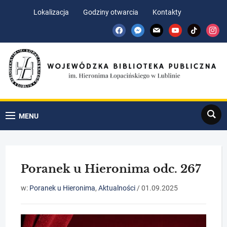
Skip
Skip
Lokalizacja
Godziny otwarcia
Kontakty
to
to
facebook
messenger
mail
youtube
tiktok
insta
Content
navigation
Search
MENU
Poranek u Hieronima odc. 267
w:
Poranek u Hieronima
,
Aktualności
/
01.09.2025