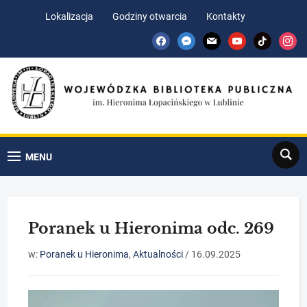
Skip
Skip
Lokalizacja
Godziny otwarcia
Kontakty
to
to
facebook
messenger
mail
youtube
tiktok
insta
Content
navigation
Search
MENU
Poranek u Hieronima odc. 269
w:
Poranek u Hieronima
,
Aktualności
/
16.09.2025