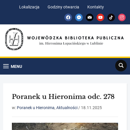
Skip
Skip
Lokalizacja
Godziny otwarcia
Kontakty
to
to
facebook
messenger
mail
youtube
tiktok
insta
Content
navigation
Search
MENU
Poranek u Hieronima odc. 278
w:
Poranek u Hieronima
,
Aktualności
/
18.11.2025