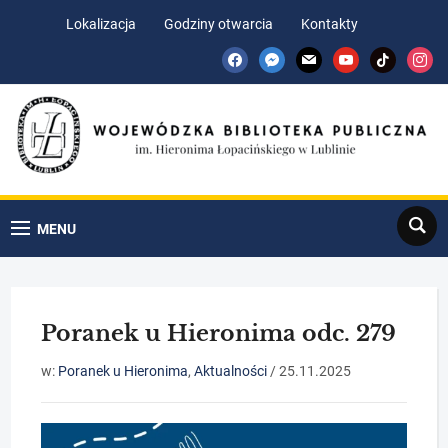
Skip
Skip
Lokalizacja
Godziny otwarcia
Kontakty
to
to
facebook
messenger
mail
youtube
tiktok
insta
Content
navigation
Search
MENU
Poranek u Hieronima odc. 279
w:
Poranek u Hieronima
,
Aktualności
/
25.11.2025