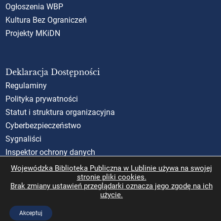
Ogłoszenia WBP
Kultura Bez Ograniczeń
Projekty MKiDN
Deklaracja Dostępności
Regulaminy
Polityka prywatności
Statut i struktura organizacyjna
Cyberbezpieczeństwo
Sygnaliści
Inspektor ochrony danych
Standardy Ochrony Małoletnich (SOM)
Wojewódzka Biblioteka Publiczna w Lublinie używa na swojej
stronie pliki cookies.
Rzecznik Praw Obywatelskich
Brak zmiany ustawień przeglądarki oznacza jego zgodę na ich
użycie.
Akceptuj