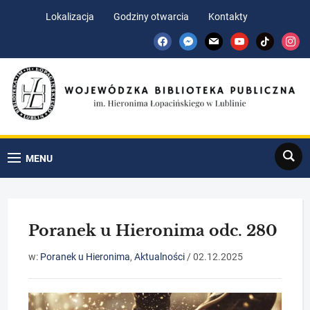
Skip
Skip
Lokalizacja
Godziny otwarcia
Kontakty
to
to
facebook
messenger
mail
youtube
tiktok
insta
Content
navigation
Search
MENU
Poranek u Hieronima odc. 280
w:
Poranek u Hieronima
,
Aktualności
/
02.12.2025