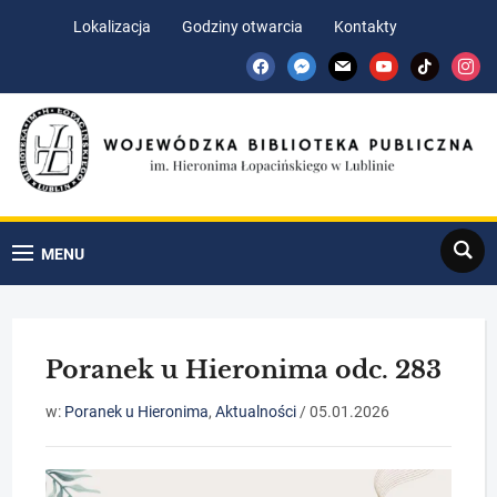
Skip
Skip
Lokalizacja
Godziny otwarcia
Kontakty
to
to
facebook
messenger
mail
youtube
tiktok
insta
Content
navigation
Search
MENU
Poranek u Hieronima odc. 283
w:
Poranek u Hieronima
,
Aktualności
/
05.01.2026