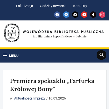
Skip
Skip
Lokalizacja
Godziny otwarcia
Kontakty
to
to
facebook
messenger
mail
youtube
tiktok
insta
Content
navigation
Search
MENU
Premiera spektaklu „Farfurka
Królowej Bony”
w:
Aktualności
,
Imprezy
/
10.03.2026