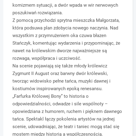
komizmem sytuacji, a dwór wpada w wir nerwowych
poszukiwań rozwiązania.
Z pomocą przychodzi sprytna mieszczka Małgorzata,
która podsuwa plan zdobycia nowego naczynia. Nad
wszystkim z przymrużeniem oka czuwa błazen
Stańczyk, komentując wydarzenia i przypominając, że
nawet na królewskim dworze najważniejsze są
rozwaga, współpraca i uczciwość.
Na scenie pojawiają się także młody królewicz
Zygmunt II August oraz barwny dwór królewski,
tworząc widowisko pełne tańca, muzyki dawnej i
kostiumów inspirowanych epoką renesansu.
„Farfurka Królowej Bony” to historia o
odpowiedzialności, odwadze i sile wspólnoty –
opowiedziana z humorem, ruchem i pięknem dawnego
tańca. Spektakl łączy pokolenia artystów na jednej
scenie, udowadniając, że teatr i taniec mogą stać się
mostem między historią a współczesnością.