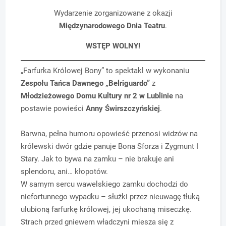
Wydarzenie zorganizowane z okazji
Międzynarodowego Dnia Teatru
.
WSTĘP WOLNY!
„Farfurka Królowej Bony” to spektakl w wykonaniu
Zespołu Tańca Dawnego
„Belriguardo”
z
Młodzieżowego Domu Kultury nr 2 w Lublinie
na
postawie powieści
Anny Świrszczyńskiej
.
Barwna, pełna humoru opowieść przenosi widzów na
królewski dwór gdzie panuje Bona Sforza i Zygmunt I
Stary. Jak to bywa na zamku – nie brakuje ani
splendoru, ani… kłopotów.
W samym sercu wawelskiego zamku dochodzi do
niefortunnego wypadku – służki przez nieuwagę tłuką
ulubioną farfurkę królowej, jej ukochaną miseczkę.
Strach przed gniewem władczyni miesza się z