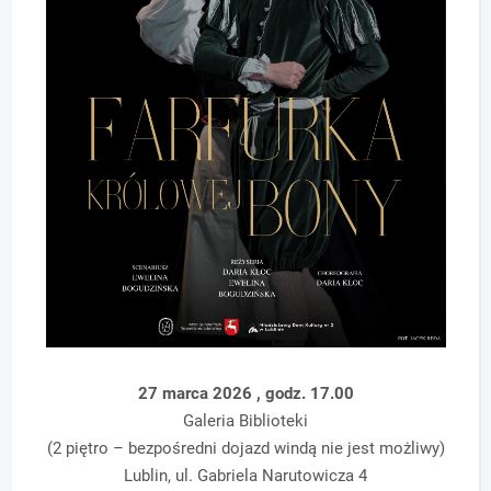
27 marca 2026 , godz. 17.00
Galeria Biblioteki
(2 piętro – bezpośredni dojazd windą nie jest możliwy)
Lublin, ul. Gabriela Narutowicza 4