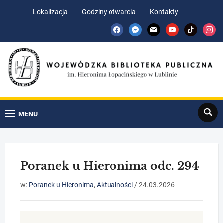
Skip
Skip
Lokalizacja
Godziny otwarcia
Kontakty
to
to
facebook
messenger
mail
youtube
tiktok
insta
Content
navigation
Search
MENU
Poranek u Hieronima odc. 294
w:
Poranek u Hieronima
,
Aktualności
/
24.03.2026