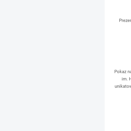
Preze
Pokaz na
im. 
unikatow