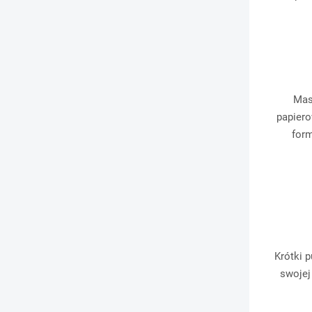
Mas
papiero
form
Krótki 
swojej