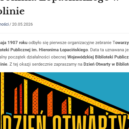
linie
ności
/
20.05.2026
aja 1907 roku
odbyło się pierwsze organizacyjne zebranie T
owarz
ioteki Publicznej im. Hieronima Łopacińskiego
. Data ta uznawana je
alny początek działalności obecnej
Wojewódzkiej Biblioteki Publicz
inie
. Z tej okazji serdecznie zapraszamy na
Dzień Otwarty w Bibliot