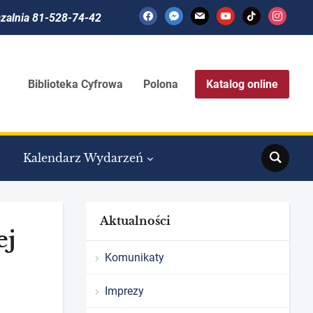
facebook
messenger
mail
youtube
tiktok
instagram
czalnia 81-528-74-42
Biblioteka Cyfrowa
Polona
Katalog online
Search
Kalendarz Wydarzeń
Aktualności
ej
Komunikaty
Imprezy