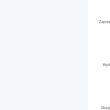
Zapras
Wyda
Okazj