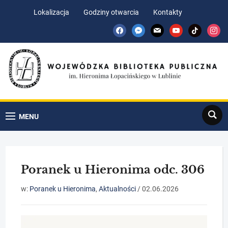
Skip
Skip
Lokalizacja
Godziny otwarcia
Kontakty
to
to
facebook
messenger
mail
youtube
tiktok
insta
Content
navigation
Search
MENU
Poranek u Hieronima odc. 306
w:
Poranek u Hieronima
,
Aktualności
/
02.06.2026