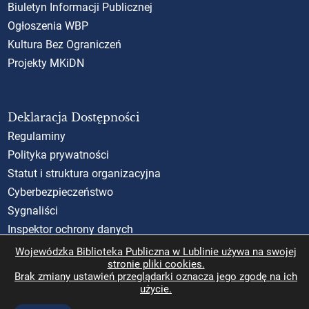
Biuletyn Informacji Publicznej
Ogłoszenia WBP
Kultura Bez Ograniczeń
Projekty MKiDN
Deklaracja Dostępności
Regulaminy
Polityka prywatności
Statut i struktura organizacyjna
Cyberbezpieczeństwo
Sygnaliści
Inspektor ochrony danych
Standardy Ochrony Małoletnich (SOM)
Wojewódzka Biblioteka Publiczna w Lublinie używa na swojej
stronie pliki cookies.
Rzecznik Praw Obywatelskich
Brak zmiany ustawień przeglądarki oznacza jego zgodę na ich
użycie.