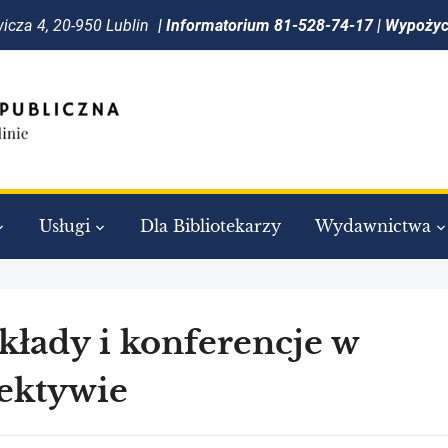
icza 4, 20-950 Lublin
| Informatorium 81-528-74-17 | Wypoży
Usługi
Dla Bibliotekarzy
Wydawnictwa
łady i konferencje w
ektywie