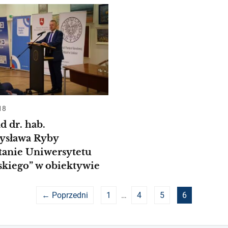
18
 dr. hab.
ysława Ryby
tanie Uniwersytetu
skiego” w obiektywie
← Poprzedni
1
…
4
5
6