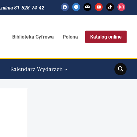
facebook
messenger
mail
youtube
tiktok
instagram
czalnia 81-528-74-42
Biblioteka Cyfrowa
Polona
Katalog online
Search
Kalendarz Wydarzeń