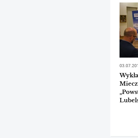
03.07.20
Wykład
Miecz
„Pows
Lubel