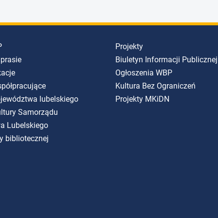
P
Projekty
 prasie
Biuletyn Informacji Publicznej
kacje
Ogłoszenia WBP
spółpracujące
Kultura Bez Ograniczeń
ojewództwa lubelskiego
Projekty MKiDN
Kultury Samorządu
a Lubelskiego
y bibliotecznej