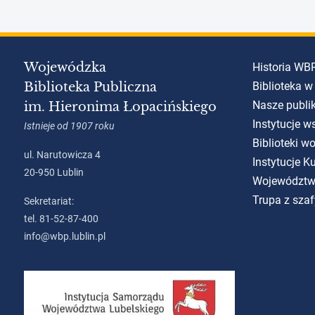
Wojewódzka
Historia WB
Biblioteka Publiczna
Biblioteka w
Nasze publi
im. Hieronima Łopacińskiego
Instytucje w
Istnieje od 1907 roku
Biblioteki w
ul. Narutowicza 4
Instytucje 
20-950 Lublin
Województw
Trupa z szaf
Sekretariat:
tel. 81-52-87-400
info@wbp.lublin.pl