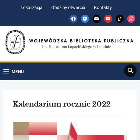
Skip
Skip
Lokalizacja
Godziny otwarcia
Kontakty
to
to
facebook
messenger
mail
youtube
tiktok
insta
Content
navigation
Search
MENU
Kalendarium rocznic 2022