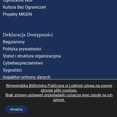
Ogłoszenia WBP
Kultura Bez Ograniczeń
Projekty MKiDN
Deklaracja Dostępności
Regulaminy
Polityka prywatności
Statut i struktura organizacyjna
Cyberbezpieczeństwo
Sygnaliści
Inspektor ochrony danych
Standardy Ochrony Małoletnich (SOM)
Wojewódzka Biblioteka Publiczna w Lublinie używa na swojej
stronie pliki cookies.
Rzecznik Praw Obywatelskich
Brak zmiany ustawień przeglądarki oznacza jego zgodę na ich
użycie.
Akceptuj