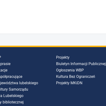
P
Projekty
 prasie
Biuletyn Informacji Publicznej
kacje
Ogłoszenia WBP
spółpracujące
Kultura Bez Ograniczeń
ojewództwa lubelskiego
Projekty MKiDN
Kultury Samorządu
a Lubelskiego
y bibliotecznej