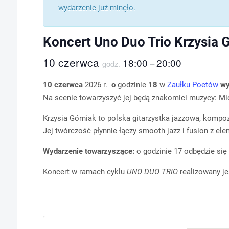
wydarzenie już minęło.
Koncert Uno Duo Trio Krzysia G
10 czerwca
18:00
20:00
godz.
–
10 czerwca
2026 r.
o
godzinie
18
w
Zaułku Poetów
wy
Na scenie towarzyszyć jej będą znakomici muzycy: Mic
Krzysia Górniak to polska gitarzystka jazzowa, kompoz
Jej twórczość płynnie łączy smooth jazz i fusion z e
Wydarzenie towarzyszące:
o godzinie 17 odbędzie się
Koncert w ramach cyklu
UNO DUO TRIO
realizowany j