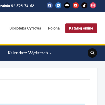
facebook
messenger
mail
youtube
tiktok
instagram
czalnia 81-528-74-42
Biblioteka Cyfrowa
Polona
Katalog online
Search
Kalendarz Wydarzeń