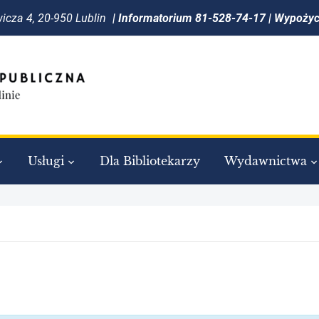
icza 4, 20-950 Lublin
| Informatorium 81-528-74-17 | Wypoży
Usługi
Dla Bibliotekarzy
Wydawnictwa