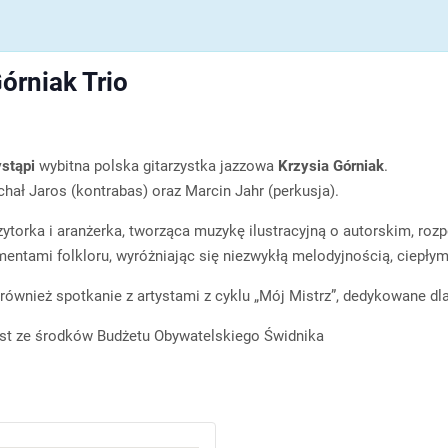
órniak Trio
stąpi
wybitna polska gitarzystka jazzowa
Krzysia Górniak
.
hał Jaros (kontrabas) oraz Marcin Jahr (perkusja).
ytorka i aranżerka, tworząca muzykę ilustracyjną o autorskim, roz
lementami folkloru, wyróżniając się niezwykłą melodyjnością, ciep
 również spotkanie z artystami z cyklu „Mój Mistrz”, dedykowane 
est ze środków Budżetu Obywatelskiego Świdnika