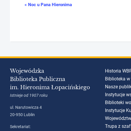
«
Noc u Pana Hieronima
Wydarzenie
Nawigacja
Wojewódzka
Historia WB
Biblioteka Publiczna
Biblioteka w
Nasze publi
im. Hieronima Łopacińskiego
Instytucje w
Istnieje od 1907 roku
Biblioteki w
ul. Narutowicza 4
Instytucje 
20-950 Lublin
Województw
Trupa z szaf
Sekretariat: