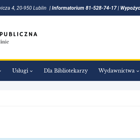
icza 4, 20-950 Lublin
| Informatorium 81-528-74-17 | Wypoży
Usługi
Dla Bibliotekarzy
Wydawnictwa