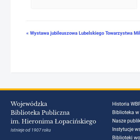
«
Wystawa jubileuszowa Lubelskiego Towarzystwa Mił
Wydarzenie
Nawigacja
Wojewódzka
Historia WB
Biblioteka Publiczna
Biblioteka w
Nasze publi
im. Hieronima Łopacińskiego
Instytucje w
Istnieje od 1907 roku
Biblioteki w