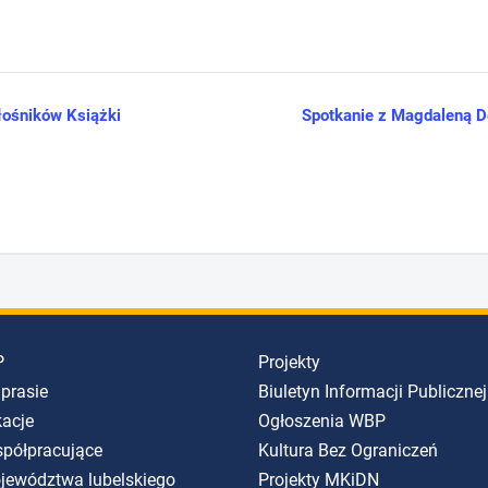
ośników Książki
Spotkanie z Magdaleną D
P
Projekty
 prasie
Biuletyn Informacji Publicznej
kacje
Ogłoszenia WBP
spółpracujące
Kultura Bez Ograniczeń
ojewództwa lubelskiego
Projekty MKiDN