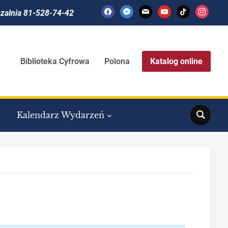
facebook
messenger
mail
youtube
tiktok
instagram
czalnia 81-528-74-42
Biblioteka Cyfrowa
Polona
Katalog online
Search
Kalendarz Wydarzeń