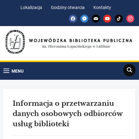
Skip
Skip
Lokalizacja
Godziny otwarcia
Kontakty
to
to
facebook
messenger
mail
youtube
tiktok
insta
Content
navigation
Search
MENU
Informacja o przetwarzaniu
danych osobowych odbiorców
usług biblioteki