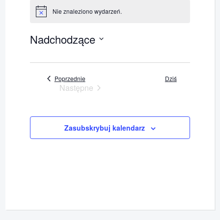
Nie znaleziono wydarzeń.
Powiadomienie
Nadchodzące
Wybierz
datę.
Wydarzenia
Poprzednie
Dziś
Następne
Wydarzenia
Zasubskrybuj kalendarz